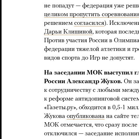
не попадут — федерация уже реши
целиком пропустить соревновани
решением
согласился
). Исключен
Дарьи Клишиной
, которая после
Против участия России в Олимпи
федерации тяжелой атлетики и гре
видов спорта до Игр не допустят.
На заседании МОК выступил г
России Александр Жуков.
Он за
к сотрудничеству с любыми межд
к реформе антидопинговой систем
«Газеты.ру», обходится в 0,5-1 ми
Жукова
опубликована
на сайте те
МОК отмечается, что сразу после
отключился — заседание исполни