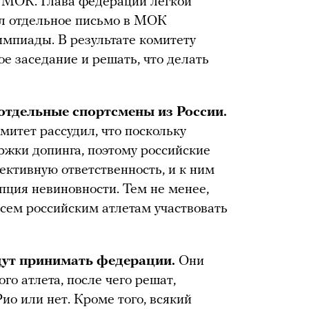
ы МОК. Глава федерации легкой
л отдельное письмо в МОК
импиады. В результате комитету
е заседание и решать, что делать
отдельные спортсмены из России.
тет рассудил, что поскольку
ржки допинга, поэтому российские
ктивную ответственность, и к ним
ция невиновности. Тем не менее,
всем российским атлетам участвовать
дут принимать федерации.
Они
го атлета, после чего решат,
ио или нет. Кроме того, всякий