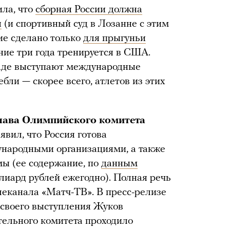
ла, что
сборная России должна
я
(и спортивный суд в Лозанне с этим
ие сделано только
для прыгуньи
дние три года тренируется в США.
аде выступают международные
бли — скорее всего, атлетов из этих
лава Олимпийского комитета
явил, что Россия готова
ународными организациями, а также
ы (ее содержание, по
данным
ллиард рублей ежегодно). Полная речь
леканала «Матч-ТВ». В пресс-релизе
 своего выступления Жуков
тельного комитета проходило