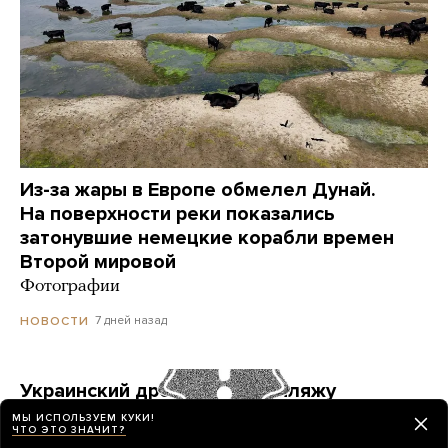
Из-за жары в Европе обмелел Дунай.
На поверхности реки показались
затонувшие немецкие корабли времен
Второй мировой
Фотографии
7 дней назад
НОВОСТИ
Украинский дрон попал по пляжу
в Геленджике. Куда он летел? Его сбили?
МЫ ИСПОЛЬЗУЕМ КУКИ!
ЧТО ЭТО ЗНАЧИТ?
Точных ответов нет. Но недалеко от места