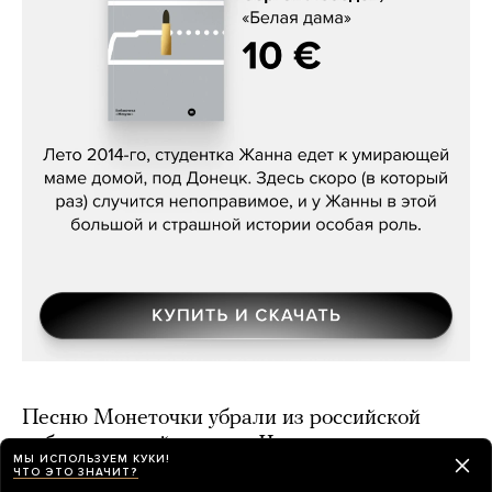
Сергей Лебедев, «Белая дама»
Песню Монеточки убрали из российской
дублированной версии «Человека-паука».
МЫ ИСПОЛЬЗУЕМ КУКИ!
Неделю назад ее вырезали в украинском
ЧТО ЭТО ЗНАЧИТ?