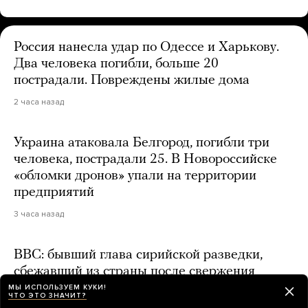
Россия нанесла удар по Одессе и Харькову.
Два человека погибли, больше 20
пострадали. Повреждены жилые дома
2 часа назад
Украина атаковала Белгород, погибли три
человека, пострадали 25. В Новороссийске
«обломки дронов» упали на территории
предприятий
3 часа назад
BBC: бывший глава сирийской разведки,
сбежавший из страны после свержения
Асада, может находиться в России
МЫ ИСПОЛЬЗУЕМ КУКИ!
ЧТО ЭТО ЗНАЧИТ?