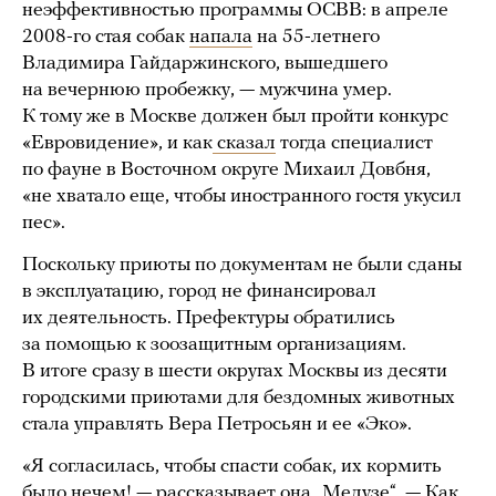
неэффективностью программы ОСВВ: в апреле
2008-го стая собак
напала
на 55-летнего
Владимира Гайдаржинского, вышедшего
на вечернюю пробежку, — мужчина умер.
К тому же в Москве должен был пройти конкурс
«Евровидение», и как
сказал
тогда специалист
по фауне в Восточном округе Михаил Довбня,
«не хватало еще, чтобы иностранного гостя укусил
пес».
Поскольку приюты по документам не были сданы
в эксплуатацию, город не финансировал
их деятельность. Префектуры обратились
за помощью к зоозащитным организациям.
В итоге сразу в шести округах Москвы из десяти
городскими приютами для бездомных животных
стала управлять Вера Петросьян и ее «Эко».
«Я согласилась, чтобы спасти собак, их кормить
было нечем! — рассказывает она „Медузе“. — Как