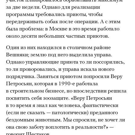
участок планировалось обрабатывать максимум
за две недели. Однако для реализации
программы требовались приюты, чтобы
передерживать собак после операции. А с этим
была проблема: в Москве в это время работало
около десяти небольших частных приютов.
Один из них находился в столичном районе
Вешняки; землю под него выделила управа.
Однако управляющие приюта то ли поссорились,
то ли проворовались, и управа искала нового
подрядчика. Заняться приютом попросили Веру
Петросьян, которая в 1990-е работала
в строительном бизнесе, но впоследствии решила
посвятить себя зоозащите. «Веру Петросьян
в то время я знал как человека, фантастически
(если не сказать — патологически) преданного
бездомным животным. Мы спросили, не хочет ли
она свою заботу воплотить в реальности?» —
говорит Шестаков.