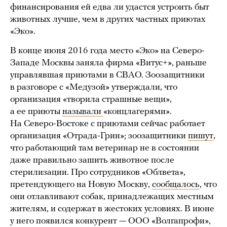
финансирования ей едва ли удастся устроить быт
животных лучше, чем в других частных приютах
«Эко».
В конце июня 2016 года место «Эко» на Северо-
Западе Москвы заняла фирма «Витус+», раньше
управлявшая приютами в СВАО. Зоозащитники
в разговоре с «Медузой» утверждали, что
организация «творила страшные вещи»,
а ее приюты
называли
«концлагерями».
На Северо-Востоке с приютами сейчас работает
организация «Отрада-Грин»; зоозащитники
пишут
,
что работающий там ветеринар не в состоянии
даже правильно зашить животное после
стерилизации. Про сотрудников «Облвета»,
претендующего на Новую Москву,
сообщалось
, что
они отлавливают собак, принадлежащих местным
жителям, и содержат в жестоких условиях. В июне
у него появился конкурент — ООО «Волгапрофи»,