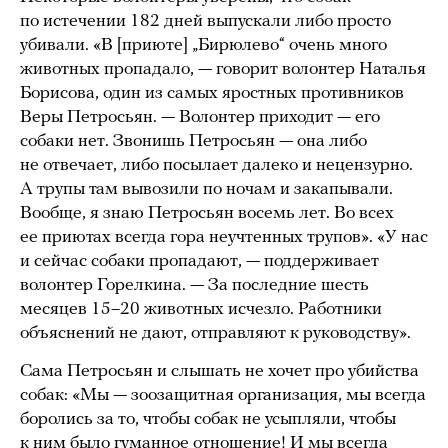
по истечении 182 дней выпускали либо просто
убивали. «В [приюте] „Бирюлево“ очень много
животных пропадало, — говорит волонтер Наталья
Борисова, один из самых яростных противников
Веры Петросьян. — Волонтер приходит — его
собаки нет. Звонишь Петросьян — она либо
не отвечает, либо посылает далеко и нецензурно.
А трупы там вывозили по ночам и закапывали.
Вообще, я знаю Петросьян восемь лет. Во всех
ее приютах всегда гора неучтенных трупов». «У нас
и сейчас собаки пропадают, — поддерживает
волонтер Горелкина. — За последние шесть
месяцев 15–20 животных исчезло. Работники
объяснений не дают, отправляют к руководству».
Сама Петросьян и слышать не хочет про убийства
собак: «Мы — зоозащитная организация, мы всегда
боролись за то, чтобы собак не усыпляли, чтобы
к ним было гуманное отношение! И мы всегда