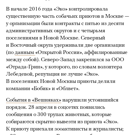
В начале 2016 года «Эко» контролировала
существенную часть собачьих приютов в Москве —
у организации были контракты с пятью из десяти
административных округов и с четырьмя
поселениями в Новой Москве. Северный
и Восточный округа удерживали две организации
(по
данным
«Открытой России», аффилированные
между собой). Северо-Запад закрепился за ООО
«Отрада-Грин», у которого, по словам волонтера
Лебедевой, репутация не лучше «Эко».
В поселениях Новой Москвы приюты делили
компании «Бобик» и «Облвет».
События в «Вешняках»
нарушили устоявшийся
порядок. 28 апреля в соцсетях появились
сообщения о 300 трупах животных, которые
собираются скрытно вывезти из приюта «Эко».
К приюту приехали зооактивисты и журналисты;