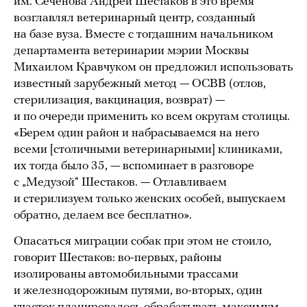
им. Сеченова Андрей Шестаков в это время
возглавлял ветеринарный центр, созданный
на базе вуза. Вместе с тогдашним начальником
департамента ветеринарии мэрии Москвы
Михаилом Кравчуком он предложил использовать
известный зарубежный метод — ОСВВ (отлов,
стерилизация, вакцинация, возврат) —
и по очереди применить ко всем округам столицы.
«Берем один район и набрасываемся на него
всеми [столичными ветеринарными] клиниками,
их тогда было 35, — вспоминает в разговоре
с „Медузой“ Шестаков. — Отлавливаем
и стерилизуем только женских особей, выпускаем
обратно, делаем все бесплатно».
Опасаться миграции собак при этом не стоило,
говорит Шестаков: во-первых, районы
изолированы автомобильными трассами
и железнодорожным путями, во-вторых, один