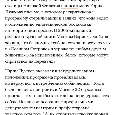
столицы Николай Филатов
написал
мэру Юрию
Лужкову письмо, в котором раскритиковал
программу стерилизации и заявил, что «она ведет
к осложнению эпидемической обстановки
на территории города». В 2005-м главный
редактор Красной книги Москвы Борис Самойлов
заявил
, что бездомные собаки сожрали всех косуль
в «Лосином Острове» и угрожают любым другим
животным,«за исключением белок, которые могут
спрятаться на деревьях».
Юрий Лужков оказался в затруднительном
положении: программа проваливалась,
но вернуться к истреблению собак нельзя. Тогда
было решено построить в Москве 22 огромных
приюта — их точно бы хватило на передержку всех
собак. После согласования с профильными
департаментами мэрии и префектурами
участков
осталось
15; их
строительство курировал