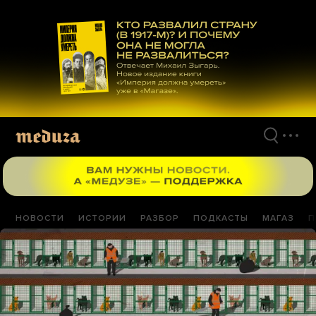
Перейти
к
материалам
НОВОСТИ
ИСТОРИИ
РАЗБОР
ПОДКАСТЫ
МАГАЗ
П