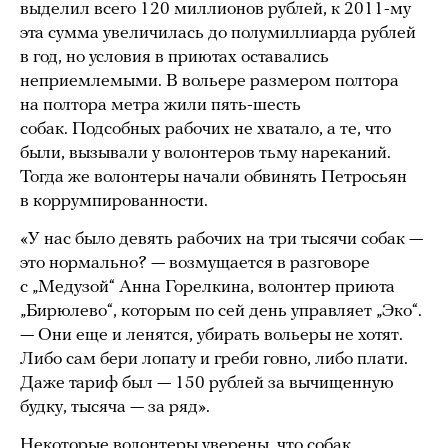
выделил всего 120 миллионов рублей, к 2011-му
эта сумма увеличилась до полумиллиарда рублей
в год, но условия в приютах оставались
неприемлемыми. В вольере размером полтора
на полтора метра жили пять-шесть
собак. Подсобных рабочих не хватало, а те, что
были, вызывали у волонтеров тьму нареканий.
Тогда же волонтеры начали обвинять Петросьян
в коррумпированности.
«У нас было девять рабочих на три тысячи собак —
это нормально? — возмущается в разговоре
с „Медузой“ Анна Горелкина, волонтер приюта
„Бирюлево“, которым по сей день управляет „Эко“.
— Они еще и ленятся, убирать вольеры не хотят.
Либо сам бери лопату и греби говно, либо плати.
Даже тариф был — 150 рублей за вычищенную
будку, тысяча — за ряд».
Некоторые волонтеры уверены, что собак