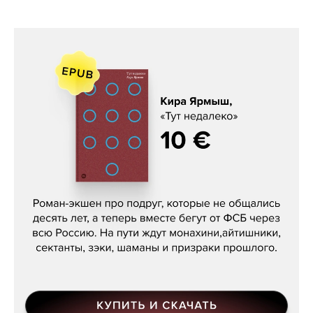
Кира Ярмыш, «Тут недалеко»