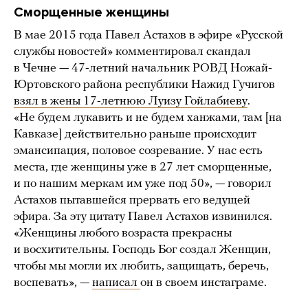
Сморщенные женщины
В мае 2015 года Павел Астахов в эфире «Русской
службы новостей» комментировал скандал
в Чечне — 47-летний начальник РОВД Ножай-
Юртовского района республики Нажид Гучигов
взял в жены 17-летнюю Луизу Гойлабиеву
.
«Не будем лукавить и не будем ханжами, там [на
Кавказе] действительно раньше происходит
эмансипация, половое созревание. У нас есть
места, где женщины уже в 27 лет сморщенные,
и по нашим меркам им уже под 50», — говорил
Астахов пытавшейся прервать его ведущей
эфира. За эту цитату Павел Астахов извинился.
«Женщины любого возраста прекрасны
и восхитительны. Господь Бог создал Женщин,
чтобы мы могли их любить, защищать, беречь,
воспевать», —
написал
он в своем инстаграме.