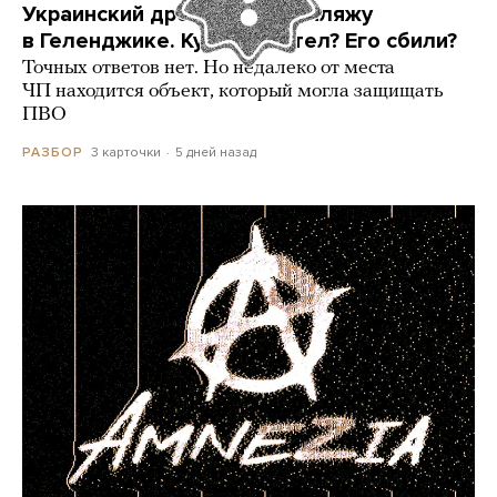
Украинский дрон попал по пляжу
в Геленджике. Куда он летел? Его сбили?
Точных ответов нет. Но недалеко от места
ЧП находится объект, который могла защищать
ПВО
3 карточки
5 дней назад
РАЗБОР