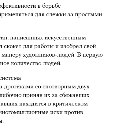
ффективности в борьбе
 применяться для слежки за простыми
ртин, написанных искусственным
л сюжет для работы и изобрел свой
а манеру художников-людей. В первую
ное количество людей.
система
а дротиками со снотворным двух
шибочно приняв их за сбежавших
адавших находится в критическом
 многомиллионные иски против
ы.