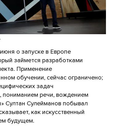
A
июня о запуске в Европе
торый займется разработками
лекта. Применение
нном обучении, сейчас ограничено;
ецифических задач
, пониманием речи, вождением
ы» Султан Сулейманов побывал
сказывает, как искусственный
ем будущем.