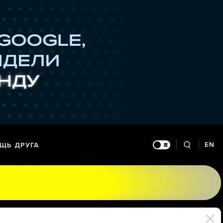
EN
ЩЬ ДРУГА