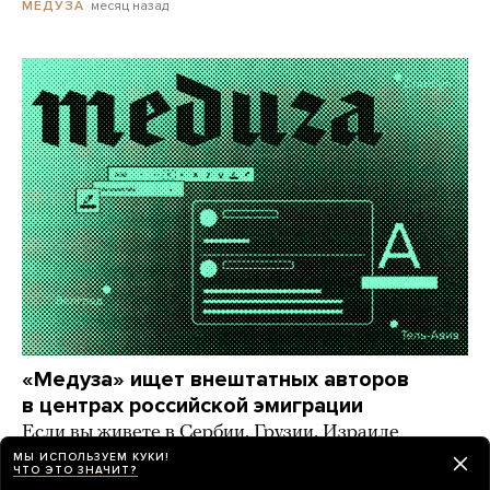
месяц назад
МЕДУЗА
«Медуза» ищет внештатных авторов
в центрах российской эмиграции
Если вы живете в Сербии, Грузии, Израиле
и других странах, где большое русскоязычное
МЫ ИСПОЛЬЗУЕМ КУКИ!
ЧТО ЭТО ЗНАЧИТ?
комьюнити, — напишите нам!