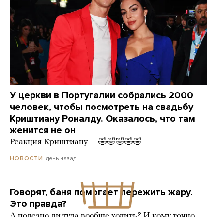
У церкви в Португалии собрались 2000
человек, чтобы посмотреть на свадьбу
Криштиану Роналду. Оказалось, что там
женится не он
Реакция Криштиану — 🤣🤣🤣🤣🤣
день назад
НОВОСТИ
Говорят, баня помогает пережить жару.
Это правда?
А полезно ли туда вообще ходить? И кому точно