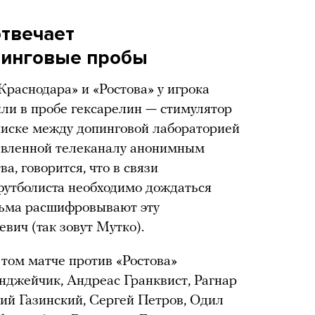
отвечает
пинговые пробы
«Краснодара» и «Ростова» у игрока
ли в пробе гексарелин — стимулятор
писке между допинговой лабораторией
тавленной телеканалу анонимным
а, говорится, что в связи
футболиста необходимо дождаться
льма расшифровывают эту
вич (так зовут Мутко).
 том матче против «Ростова»
нджейчик, Андреас Гранквист, Рагнар
ий Газинский, Сергей Петров, Одил