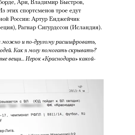
борде, Ари, Владимир Быстров,
з этих спортсменов трое едут
орной России: Артур Енджейчик
еция), Рагнар Сигурдссон (Исландия).
 можно и по-другому расшифровать,
юдей. Как я могу помогать скрывать?
е вещи… Игрок «Краснодара» какой-