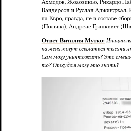
Ахмедов, Жоаозиньо, Рикардо Ла
Вандерсон и Руслан Аджинджал. И
на Евро, правда, не в составе сб
(Польша), Андреас Гранквист (Шв
Ответ Виталия Мутко:
Инициалы
на меня могут ссылаться тысячи л
Сам могу уничтожить? Это смешны
то? Откуда я могу это знать?