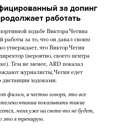
фицированный за допинг
продолжает работать
спортивной ходьбе Виктора Чегина
й работы за то, что он давал своим
о утверждает, что Виктор Чегин
 директор (вероятно, своего центра
ке). Тем не менее, ARD показал
ерждают журналисты, Чегин едет
о дистанции ходоками.
т фильм, и честно говоря, это все
й телекомпании показывать такие
ется, меня уже на свете-то не будет,
о это я тренирую.