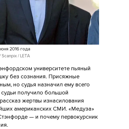
июня 2016 года
 Scanpix / LETA
тэнфордском университете пьяный
шку без сознания. Присяжные
ным, но судья назначил ему всего
 судьи получило большой
рассказ жертвы изнасилования
йших американских СМИ. «Медуза»
 Стэнфорде — и почему первокурсник
ния.