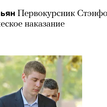
пьян
Первокурсник Стэнф
еское наказание