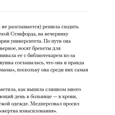
я не разглашается) решила сходить
ткой Стэнфорда, на вечеринку
ории университета. По пути она
аверное, носят брекеты для
нивала ее с библиотекарем из-за
вушка соглашалась, что она и правда
 мама», поскольку она среди них самая
метила, как выпила слишком много
ующий день в больнице — в крови,
чужой одежде. Медперсонал просил
«жертва изнасилования».