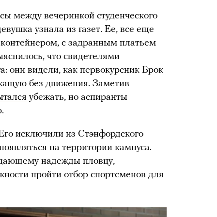
асы между вечеринкой студенческого
евушка узнала из газет. Ее, все еще
 контейнером, с задранным платьем
ыяснилось, что свидетелями
а: они видели, как первокурсник Брок
ежащую без движения. Заметив
ытался
убежать, но аспиранты
.
 Его исключили из Стэнфордского
появляться на территории кампуса.
одающему надежды пловцу,
жности пройти отбор спортсменов для