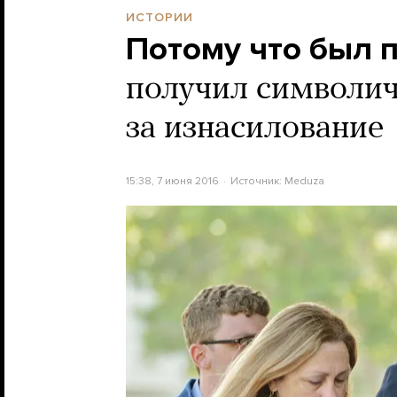
ИСТОРИИ
Потому что был 
получил символич
за изнасилование
15:38, 7 июня 2016
Источник:
Meduza