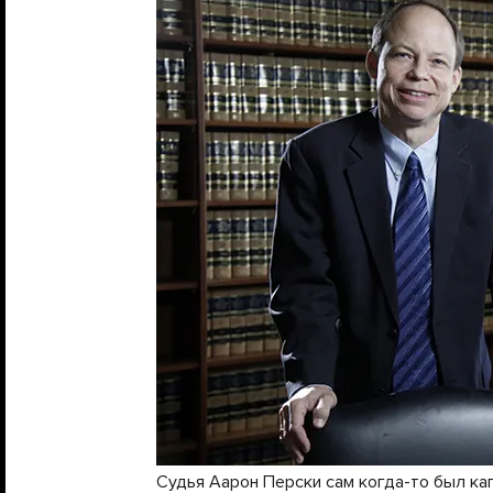
Судья Аарон Перски сам когда-то был ка