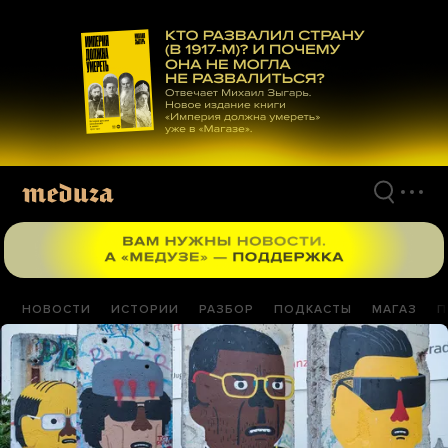
Перейти
к
материалам
НОВОСТИ
ИСТОРИИ
РАЗБОР
ПОДКАСТЫ
МАГАЗ
П