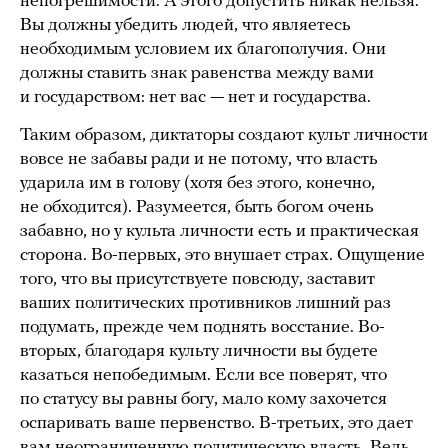
непогрешимости. А этого допустить никак нельзя.
Вы должны убедить людей, что являетесь
необходимым условием их благополучия. Они
должны ставить знак равенства между вами
и государством: нет вас — нет и государства.
Таким образом, диктаторы создают культ личности
вовсе не забавы ради и не потому, что власть
ударила им в голову (хотя без этого, конечно,
не обходится). Разумеется, быть богом очень
забавно, но у культа личности есть и практическая
сторона. Во-первых, это внушает страх. Ощущение
того, что вы присутствуете повсюду, заставит
ваших политических противников лишний раз
подумать, прежде чем поднять восстание. Во-
вторых, благодаря культу личности вы будете
казаться непобедимым. Если все поверят, что
по статусу вы равны богу, мало кому захочется
оспаривать ваше первенство. В-третьих, это дает
вам неограниченную политическую власть. Ведь