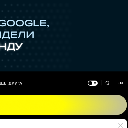
EN
ЩЬ ДРУГА