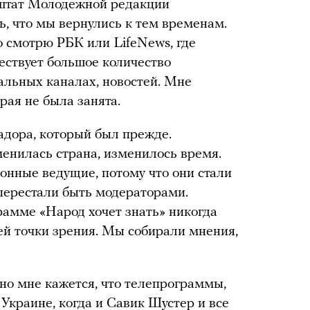
 штат Молодежной редакции
ть, что мы вернулись к тем временам.
о смотрю РБК или LifeNews, где
ествует большое количество
альных каналах, новостей. Мне
рая не была занята.
адора, который был прежде.
менилась страна, изменилось время.
онные ведущие, потому что они стали
 перестали быть модераторами.
рамме «Народ хочет знать» никогда
й точки зрения. Мы собирали мнения,
 но мне кажется, что телепрограммы,
Украине, когда и Савик Шустер и все