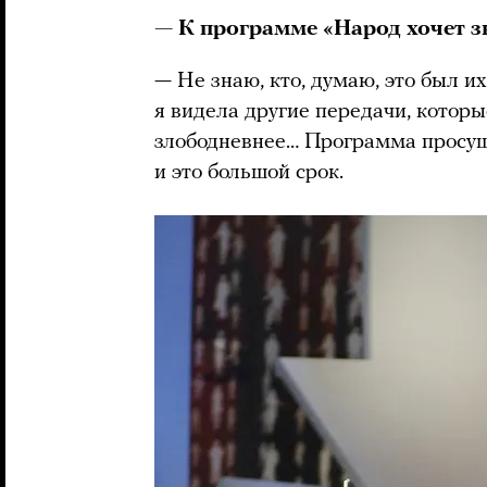
— К программе «Народ хочет з
— Не знаю, кто, думаю, это был и
я видела другие передачи, которы
злободневнее… Программа просуще
и это большой срок.