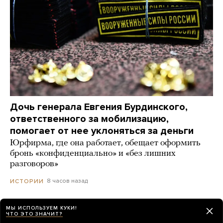
Дочь генерала Евгения Бурдинского,
ответственного за мобилизацию,
помогает от нее уклоняться за деньги
Юрфирма, где она работает, обещает оформить
бронь «конфиденциально» и «без лишних
разговоров»
8 часов назад
ИСТОРИИ
МЫ ИСПОЛЬЗУЕМ КУКИ!
Более 20 российских фигуристов получили
ЧТО ЭТО ЗНАЧИТ?
нейтральный статус для участия