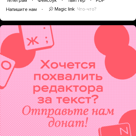
Телеграм
Фейсбук
Твиттер
PDF
Magic link
Что-что?
Напишите нам