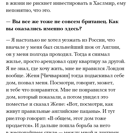
в жизни не рискнет инвестировать в Хаслмир, ему
непонятно, что это.
— Вы все же тоже не совсем британец. Как
вы оказались именно здесь?
— Я настолько не хотел уезжать из России, что
вначале у меня был сильнейший шок от Англии,
он у меня полгода проходил. Тогда я снимал
жилье, просто арендовал одну квартиру за другой.
Я не знал, где хочу жить, мне не нравился Лондон
вообще. Женя [Чичваркин] тогда подыскивал себе
дом, позвал меня. Посмотри, говорит, может,
и тебе что понравится. Мне не понравился тот
дом, который показали, а потом увидел это
поместье и сказал Жене: «Вот, посмотри, как
живут правильные английские пацаны». И тут
риелтор говорит: «В общем, этот дом тоже
продается». И дальше пошла борьба за него
в жесточайшем стиле — между мной и другими