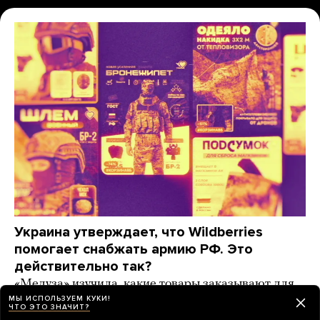
Украина утверждает, что Wildberries
помогает снабжать армию РФ. Это
действительно так?
«Медуза» изучила, какие товары заказывают для
фронта на маркетплейсах (спойлер: даже
МЫ ИСПОЛЬЗУЕМ КУКИ!
ЧТО ЭТО ЗНАЧИТ?
пластиковые мешки для тел погибших)