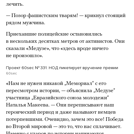
лечить.
— Позор фашистским тварям! — крикнул стоящий
рядом мужчина.
Приехавшие полицейские остановились
в нескольких десятках метров от активистов. Они
сказали «Медузе», что «здесь вроде ничего
не произошло».
Проект 60sec № 331. НОД пикетирует вручение премии
60sec
«Нам не нужен никакой „Мемориал“ с его
пересмотром истории, — объяснила „Медузе“
участница „Евразийского союза молодежи“
Наталья Макеева. — Они переписывают наш
героический период и даже называют немцев
потерпевшими. Очевидно, зачем это все! Победа
во Второй мировой — это то, что нас сплачивает.
Именно с ударов по истории начинаются