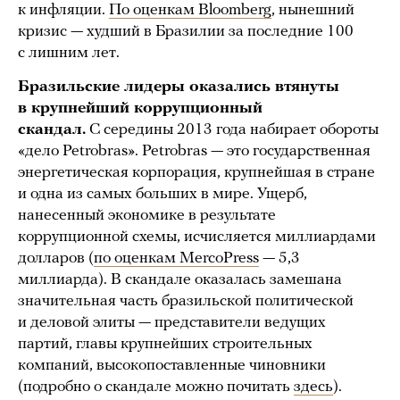
к инфляции.
П
о оценкам Bloomberg
, нынешний
кризис — худший в Бразилии за последние 100
с лишним лет.
Бразильские лидеры оказались втянуты
в крупнейший коррупционный
скандал.
С середины 2013 года набирает обороты
«дело Petrobras». Petrobras — это государственная
энергетическая корпорация, крупнейшая в стране
и одна из самых больших в мире. Ущерб,
нанесенный экономике в результате
коррупционной схемы, исчисляется миллиардами
долларов (
по оценкам MercoPress
— 5,3
миллиарда). В скандале оказалась замешана
значительная часть бразильской политической
и деловой элиты — представители ведущих
партий, главы крупнейших строительных
компаний, высокопоставленные чиновники
(подробно о скандале можно почитать
здесь
).