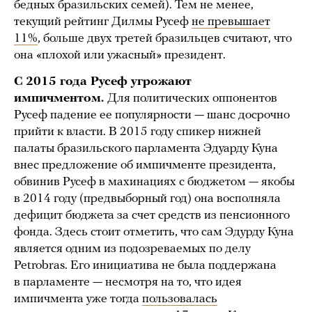
бедных бразильских семей). Тем не менее,
текущий рейтинг Дилмы Русеф
не превышает
11%
, больше двух третей бразильцев считают, что
она «плохой или ужасный» президент.
С 2015 года Русеф угрожают
импичментом.
Для политических оппонентов
Русеф падение ее популярности — шанс досрочно
прийти к власти. В 2015 году спикер нижней
палаты бразильского парламента Эдуарду Куна
внес предложение об импичменте президента,
обвинив Русеф в махинациях с бюджетом — якобы
в 2014 году (предвыборный год) она восполняла
дефицит бюджета за счет средств из пенсионного
фонда. Здесь стоит отметить, что сам Эдурду Куна
является одним из подозреваемых по делу
Petrobras. Его инициатива не была поддержана
в парламенте — несмотря на то, что идея
импичмента уже тогда
пользовалась