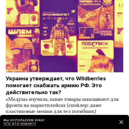
Украина утверждает, что Wildberries
помогает снабжать армию РФ. Это
действительно так?
«Медуза» изучила, какие товары заказывают для
фронта на маркетплейсах (спойлер: даже
пластиковые мешки для тел погибших)
МЫ ИСПОЛЬЗУЕМ КУКИ!
6 дней назад
ИСТОРИИ
ЧТО ЭТО ЗНАЧИТ?