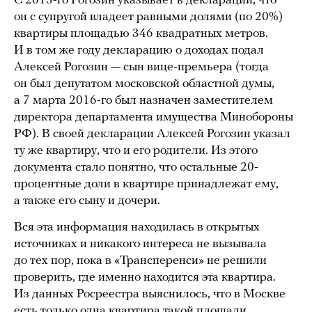
С 2013-го Рогозин указывает в декларации, что
он с супругой владеет равными долями (по 20%)
квартиры площадью 346 квадратных метров.
И в том же году декларацию о доходах подал
Алексей Рогозин — сын вице-премьера (тогда
он был депутатом московской областной думы,
а 7 марта 2016-го был назначен заместителем
директора департамента имущества Минобороны
РФ). В своей декларации Алексей Рогозин указал
ту же квартиру, что и его родители. Из этого
документа стало понятно, что остальные 20-
процентные доли в квартире принадлежат ему,
а также его сыну и дочери.
Вся эта информация находилась в открытых
источниках и никакого интереса не вызывала
до тех пор, пока в «Трансперенси» не решили
проверить, где именно находится эта квартира.
Из данных Росреестра выяснилось, что в Москве
есть только одна квартира такой площади,