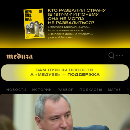
Перейти
к
материалам
НОВОСТИ
ИСТОРИИ
РАЗБОР
ПОДКАСТЫ
МАГАЗ
П