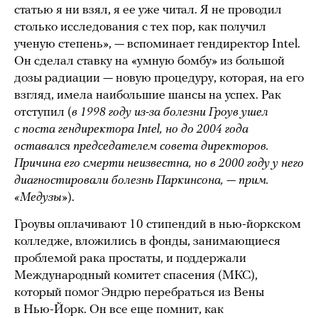
статью я ни взял, я ее уже читал. Я не проводил
столько исследования с тех пор, как получил
ученую степень», — вспоминает гендиректор Intel.
Он сделал ставку на «умную бомбу» из большой
дозы радиации — новую процедуру, которая, на его
взгляд, имела наибольшие шансы на успех. Рак
отступил (
в 1998 году из-за болезни Гроув ушел
с поста гендиректора Intel, но до 2004 года
оставался председателем совета директоров.
Причина его смерти неизвестна, но в 2000 году у него
диагностировали болезнь Паркинсона, — прим.
«Медузы»
).
Гроувы оплачивают 10 стипендий в нью-йоркском
колледже, вложились в фонды, занимающиеся
проблемой рака простаты, и поддержали
Международный комитет спасения (МКС),
который помог Эндрю перебраться из Вены
в Нью-Йорк. Он все еще помнит, как