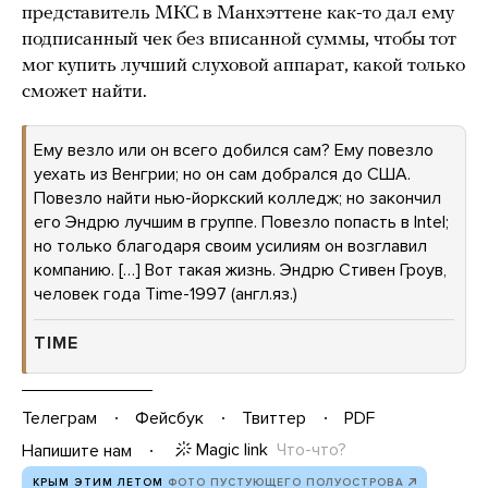
представитель МКС в Манхэттене как-то дал ему
подписанный чек без вписанной суммы, чтобы тот
мог купить лучший слуховой аппарат, какой только
сможет найти.
Ему везло или он всего добился сам? Ему повезло
уехать из Венгрии; но он сам добрался до США.
Повезло найти нью-йоркский колледж; но закончил
его Эндрю лучшим в группе. Повезло попасть в Intel;
но только благодаря своим усилиям он возглавил
компанию. […] Вот такая жизнь. Эндрю Стивен Гроув,
человек года Time-1997 (англ.яз.)
TIME
Телеграм
Фейсбук
Твиттер
PDF
Magic link
Что-что?
Напишите нам
КРЫМ ЭТИМ ЛЕТОМ
ФОТО ПУСТУЮЩЕГО ПОЛУОСТРОВА