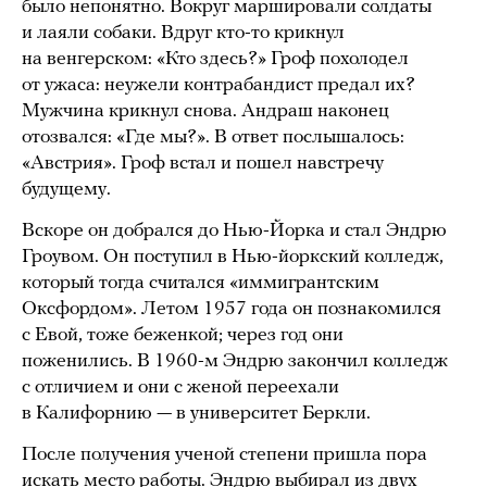
было непонятно. Вокруг маршировали солдаты
и лаяли собаки. Вдруг кто-то крикнул
на венгерском: «Кто здесь?» Гроф похолодел
от ужаса: неужели контрабандист предал их?
Мужчина крикнул снова. Андраш наконец
отозвался: «Где мы?». В ответ послышалось:
«Австрия». Гроф встал и пошел навстречу
будущему.
Вскоре он добрался до Нью-Йорка и стал Эндрю
Гроувом. Он поступил в Нью-йоркский колледж,
который тогда считался «иммигрантским
Оксфордом». Летом 1957 года он познакомился
с Евой, тоже беженкой; через год они
поженились. В 1960-м Эндрю закончил колледж
с отличием и они с женой переехали
в Калифорнию — в университет Беркли.
После получения ученой степени пришла пора
искать место работы. Эндрю выбирал из двух