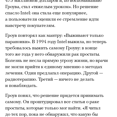
475 миллионов долларов и, по воспоминанию
Гроува, стал «тяжелым уроком». Но решение
спасло Intel: она стала еще популярнее,
а пользователи оценили ее стремление идти
навстречу покупателям.
Гроув повторял как мантру: «Выживают только
параноики». В 1994 году Intel выжила, но теперь
требовалось выжить самому Гроуву: в конце
того же года у него обнаружили рак простаты.
Болезнь не несла прямую угрозу жизни, но врачи
не могли прийти к единому мнению о методах
лечения. Один предлагал операцию. Другой —
радиотерапию. Третий — ничего не делать
и понаблюдать.
Гроув понял, что решение придется принимать
самому. Он проштудировал все статьи о раке
простаты, которые только мог найти. «Я читал
до тех пор, пока не обнаружил, что какую бы