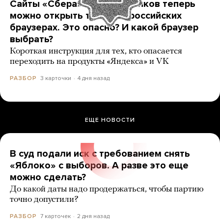
Сайты «Сбера» и других банков теперь
можно открыть только в российских
браузерах. Это опасно? И какой браузер
выбрать?
Короткая инструкция для тех, кто опасается
переходить на продукты «Яндекса» и VK
3 карточки
4 дня назад
РАЗБОР
ЕЩЕ НОВОСТИ
В суд подали иск с требованием снять
«Яблоко» с выборов. А разве это еще
можно сделать?
До какой даты надо продержаться, чтобы партию
точно допустили?
7 карточек
2 дня назад
РАЗБОР