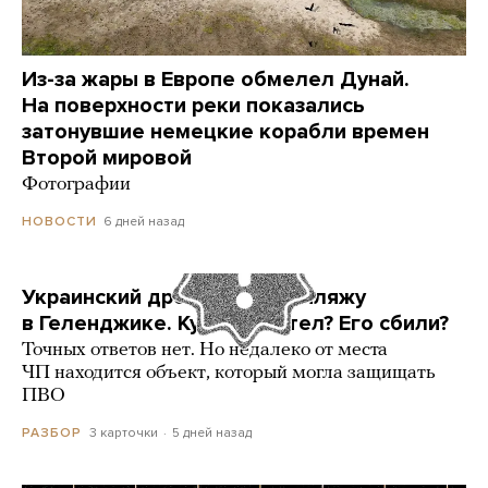
Из-за жары в Европе обмелел Дунай.
На поверхности реки показались
затонувшие немецкие корабли времен
Второй мировой
Фотографии
6 дней назад
НОВОСТИ
Украинский дрон попал по пляжу
в Геленджике. Куда он летел? Его сбили?
Точных ответов нет. Но недалеко от места
ЧП находится объект, который могла защищать
ПВО
3 карточки
5 дней назад
РАЗБОР