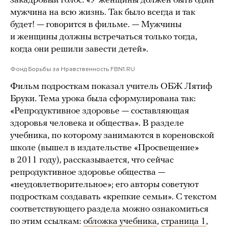
закадровый голос. «У женщины должен быть один
мужчина на всю жизнь. Так было всегда и так
будет! — говорится в фильме. — Мужчины
и женщины должны встречаться только тогда,
когда они решили завести детей».
Фонд Борьбы за Нравственность FBN1.RU
Фильм подросткам показал учитель ОБЖ Лятиф
Бруки. Тема урока была сформулирована так:
«Репродуктивное здоровье — составляющая
здоровья человека и общества». В разделе
учебника, по которому занимаются в кореновской
школе (вышел в издательстве «Просвещение»
в 2011 году), рассказывается, что сейчас
репродуктивное здоровье общества —
«неудовлетворительное»; его авторы советуют
подросткам создавать «крепкие семьи». С текстом
соответствующего раздела можно ознакомиться
по этим ссылкам:
обложка учебника
,
страница 1
,