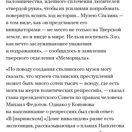
паломничества, идейного сплочения любителей
«твердой руки», чтобы их усилиями попробовать
повернуть вспять ход истории… Музею Сталина —
в том виде, как он представлен его
инициаторами — не место не только на Тверской
земле, но и нигде в мире. Нельзя воспевать Зло,
как нечто заслуживающее уважения
и подражания», — сообщалось в заявлении
тверского отделения «Мемориала».
«По поводу создания сталинского музея могу
сказать, что музеев сталинских преступлений
может быть много сотен тысяч — всюду, где есть
могилы жертв политических репрессий», — сказал
глава президентского Совета по правам человека
Михаил Федотов. Однако у Кононова
на напоминание о репрессиях был свой ответ:
«В [парижском] «Доме инвалидов» разве есть
экспозиция, рассказывающая о планах Наполеона