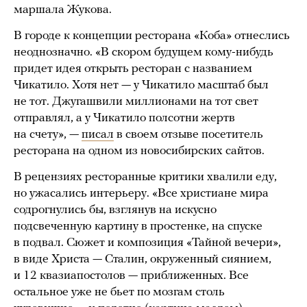
маршала Жукова.
В городе к концепции ресторана «Коба» отнеслись
неоднозначно. «В скором будущем кому-нибудь
придет идея открыть ресторан с названием
Чикатило. Хотя нет — у Чикатило масштаб был
не тот. Джугашвили миллионами на тот свет
отправлял, а у Чикатило полсотни жертв
на счету», —
писал
в своем отзыве посетитель
ресторана на одном из новосибирских сайтов.
В рецензиях ресторанные критики хвалили еду,
но ужасались интерьеру. «Все христиане мира
содрогнулись бы, взглянув на искусно
подсвеченную картину в простенке, на спуске
в подвал. Сюжет и композиция «Тайной вечери»,
в виде Христа — Сталин, окруженный сиянием,
и 12 квазиапостолов — приближенных. Все
остальное уже не бьет по мозгам столь