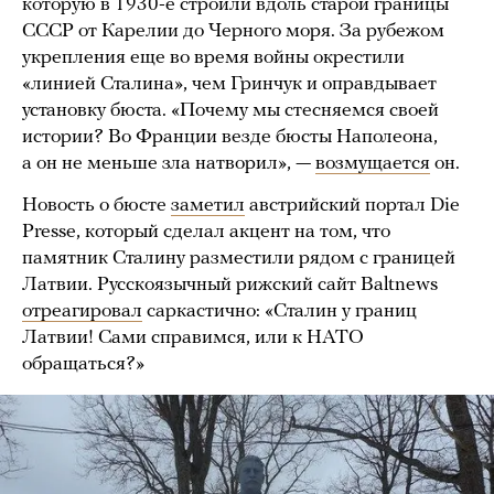
которую в 1930-е строили вдоль старой границы
СССР от Карелии до Черного моря. За рубежом
укрепления еще во время войны окрестили
«линией Сталина», чем Гринчук и оправдывает
установку бюста. «Почему мы стесняемся своей
истории? Во Франции везде бюсты Наполеона,
а он не меньше зла натворил», —
возмущается
он.
Новость о бюсте
заметил
австрийский портал Die
Presse, который сделал акцент на том, что
памятник Сталину разместили рядом с границей
Латвии. Русскоязычный рижский сайт Baltnews
отреагировал
саркастично: «Сталин у границ
Латвии! Сами справимся, или к НАТО
обращаться?»