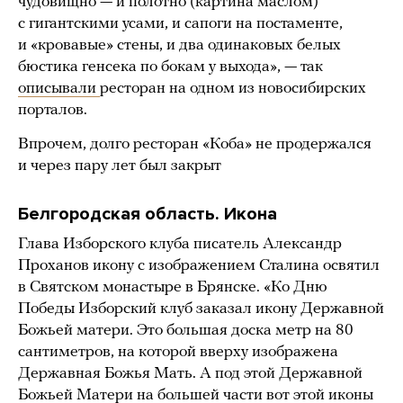
чудовищно — и полотно (картина маслом)
с гигантскими усами, и сапоги на постаменте,
и «кровавые» стены, и два одинаковых белых
бюстика генсека по бокам у выхода», — так
описывали
ресторан на одном из новосибирских
порталов.
Впрочем, долго ресторан «Коба» не продержался
и через пару лет был закрыт
Белгородская область. Икона
Глава Изборского клуба писатель Александр
Проханов икону с изображением Сталина освятил
в Святском монастыре в Брянске. «Ко Дню
Победы Изборский клуб заказал икону Державной
Божьей матери. Это большая доска метр на 80
сантиметров, на которой вверху изображена
Державная Божья Мать. А под этой Державной
Божьей Матери на большей части вот этой иконы