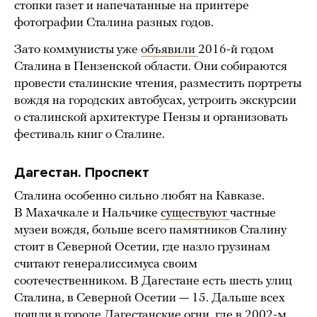
стопки газет и напечатанные на принтере
фотографии Сталина разных годов.
Зато коммунисты уже
объявили
2016-й годом
Сталина в Пензенской области. Они собираются
провести сталинские чтения, разместить портреты
вождя на городских автобусах, устроить экскурсии
о сталинской архитектуре Пензы и организовать
фестиваль книг о Сталине.
Дагестан. Проспект
Сталина особенно сильно любят на Кавказе.
В Махачкале и Нальчике
существуют
частные
музеи вождя, больше всего памятников Сталину
стоит в Северной Осетии, где назло грузинам
считают генералиссимуса своим
соотечественником. В Дагестане есть шесть улиц
Сталина, в Северной Осетии — 15. Дальше всех
пошли в городе Дагестанские огни, где в 2002-м