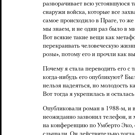
разворачивает всю устоявшуюся т
снаружи войска, которые все захв
самое происходило в Праге, то же
мы знаем, и не один раз было в м
Вот всякие такие вещи как метаф
перекраивать человеческую жизнь
розы», потому его и прочли как в
Почему я стала переводить его с т
когда-нибудь его опубликуют? Был
нельзя надеяться, но молодость к
Вот тогда я укрепилась и осталась
Опубликовали роман в 1988-м, и 
неожиданно зазвонил телефон, и
на конференцию по Умберто Эко, с
слышали. Он действительно тогда