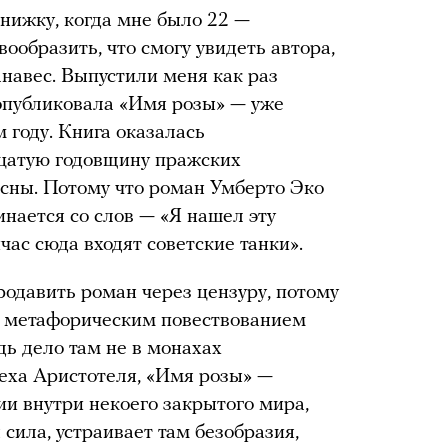
книжку, когда мне было 22 —
вообразить, что смогу увидеть автора,
анавес. Выпустили меня как раз
 опубликовала «Имя розы» — уже
м году. Книга оказалась
цатую годовщину пражских
сны. Потому что роман Умберто Эко
инается со слов — «Я нашел эту
час сюда входят советские танки».
родавить роман через цензуру, потому
м метафорическим повествованием
дь дело там не в монахах
меха Аристотеля, «Имя розы» —
ции внутри некоего закрытого мира,
 сила, устраивает там безобразия,