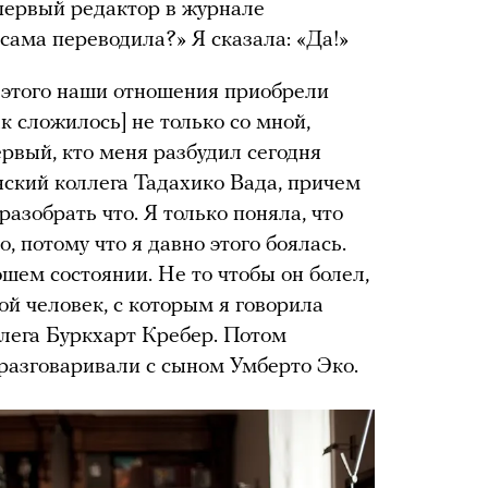
 первый редактор в журнале
сама переводила?» Я сказала: «Да!»
 этого наши отношения приобрели
к сложилось] не только со мной,
рвый, кто меня разбудил сегодня
нский коллега Тадахико Вада, причем
разобрать что. Я только поняла, что
о, потому что я давно этого боялась.
ошем состоянии. Не то чтобы он болел,
рой человек, с которым я говорила
ллега Буркхарт Кребер. Потом
 разговаривали с сыном Умберто Эко.