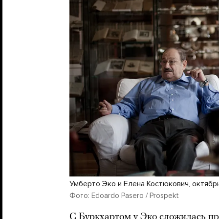
Умберто Эко и Елена Костюкович, октябрь
Фото: Edoardo Pasero / Prospekt
С Буркхартом у Эко сложилась пр