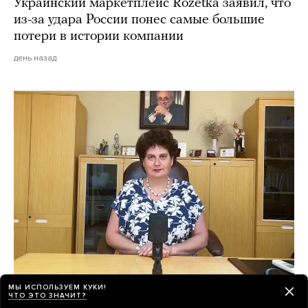
Украинский маркетплейс Rozetka заявил, что
из-за удара России понес самые большие
потери в истории компании
день назад
МЫ ИСПОЛЬЗУЕМ КУКИ!
«Психиатрия возвращается в темные
ЧТО ЭТО ЗНАЧИТ?