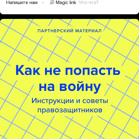
Magic link
Что-что?
Напишите нам