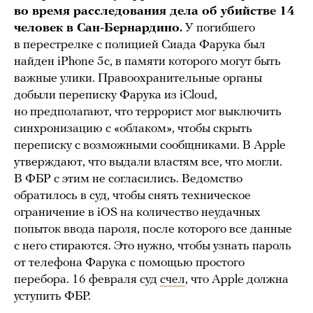
во время расследования дела об убийстве 14
человек в Сан-Бернардино.
У погибшего
в перестрелке с полицией Сиада Фарука был
найден iPhone 5c, в памяти которого могут быть
важные улики. Правоохранительные органы
добыли переписку Фарука из iCloud,
но предполагают, что террорист мог выключить
синхронизацию с «облаком», чтобы скрыть
переписку с возможными сообщниками. В Apple
утверждают, что выдали властям все, что могли.
В ФБР с этим не согласились. Ведомство
обратилось в суд, чтобы снять техническое
ограничение в iOS на количество неудачных
попыток ввода пароля, после которого все данные
с него стираются. Это нужно, чтобы узнать пароль
от телефона Фарука с помощью простого
перебора. 16 февраля суд
счел
, что Apple должна
уступить ФБР.