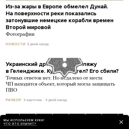
Из-за жары в Европе обмелел Дунай.
На поверхности реки показались
затонувшие немецкие корабли времен
Второй мировой
Фотографии
5 дней назад
НОВОСТИ
Украинский дрон попал по пляжу
в Геленджике. Куда он летел? Его сбили?
Точных ответов нет. Но недалеко от места
ЧП находится объект, который могла защищать
ПВО
3 карточки
5 дней назад
РАЗБОР
МЫ ИСПОЛЬЗУЕМ КУКИ!
ЧТО ЭТО ЗНАЧИТ?