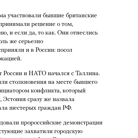
ма участвовали бывшие британские
 принимали решение о том,
ю, и если да, то как. Они отнеслись
толь же серьезно
риняли и в России: посол
окацией.
т России и НАТО начался с Таллина.
шли столкновения на месте бывшего
ициатором конфликта, который
, Эстония сразу же назвала
ала шестерых граждан РФ.
едовали пророссийские демонстрации
естующие захватили городскую