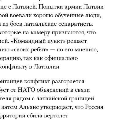
ице с Латвией. Попытки армии Латвии
орой воевали хорошо обученные люди,
 из боев латгальские сепаратисты
которые на камеру признаются, что
ией. «Командный пункт» решает
ию «своих ребят» — по его мнению,
перацию, так как официально
 конфликту в Латгалии.
итанцев конфликт разгорается
бует от НАТО объяснений в связи
теля рядом с латвийской границей
 затем Альянс утверждает, что Россия
рритории сбила вертолет