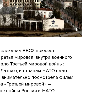
телеканал BBC2 показал
ретья мировая: внутри военного
чало Третьей мировой войны:
 Латвию, и странам НАТО надо
а» внимательно посмотрела фильм
ов «Третьей мировой» —
уне войны России и НАТО.