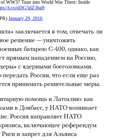
кта» заключается в том, отвечать ли
видное решение — уничтожить
военных батарею С-400, однако, как
удет прямым нападением на Россию,
деры» с ядерными боеголовками.
о передать России, что если еще раз
идется принимать решительные меры.
нитарную помощь в Латгалию: как
вками в Донбасс, у НАТО возникает
ужие. Россия направляет НАТО
 кризиса, включающее референдум
 Риги и запрет для Альянса