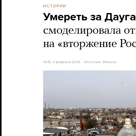
ИСТОРИИ
Умереть за Дауг
смоделировала от
на «вторжение Ро
14:45, 4 февраля 2016
Источник:
Meduza