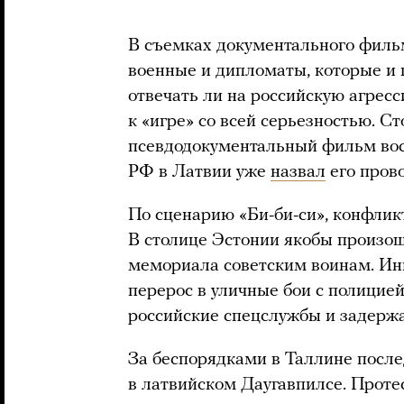
В съемках документального филь
военные и дипломаты, которые и
отвечать ли на российскую агресси
к «игре» со всей серьезностью. С
псевдодокументальный фильм восп
РФ в Латвии уже
назвал
его пров
По сценарию «Би-би-си», конфлик
В столице Эстонии якобы произо
мемориала советским воинам. Ин
перерос в уличные бои с полицией
российские спецслужбы и задерж
За беспорядками в Таллине посл
в латвийском Даугавпилсе. Прот