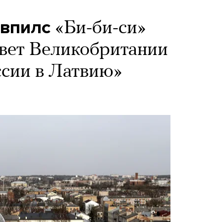
авпилс
«Би-би-си»
вет Великобритании
ссии в Латвию»