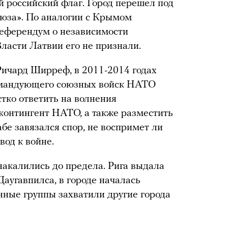
 российский флаг. Город перешел под
оюза». По аналогии с Крымом
референдум о независимости
 Власти Латвии его не признали.
Ричард Ширреф, в 2011-2014 годах
омандующего союзных войск НАТО
тко ответить на волнения
 контингент НАТО, а также разместить
бе завязался спор, не воспримет ли
вод к войне.
накалились до предела. Рига выдала
Даугавпилса, в городе началась
нные группы захватили другие города