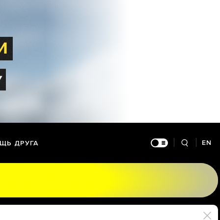
EN
ЩЬ ДРУГА