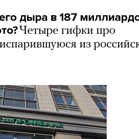
его дыра в 187 миллиард
это?
Четыре гифки про
испарившуюся из российс