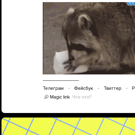
Телеграм
Фейсбук
Твиттер
P
Magic link
Что-что?