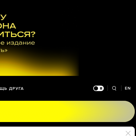
EN
ЩЬ ДРУГА