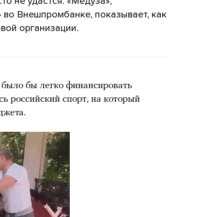
то не удастся. «Медуза»,
во Внешпромбанке, показывает, как
овой организации.
 было бы легко финансировать
есь российский спорт, на который
джета.