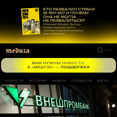
Перейти
к
материалам
НОВОСТИ
ИСТОРИИ
РАЗБОР
ПОДКАСТЫ
МАГАЗ
П