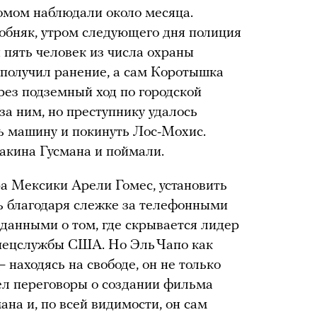
домом наблюдали около месяца.
обняк, утром следующего дня полиция
 пять человек из числа охраны
 получил ранение, а сам Коротышка
рез подземный ход по городской
за ним, но преступнику удалось
ть машину и покинуть Лос-Мохис.
оакина Гусмана и поймали.
а Мексики Арели Гомес, установить
ь благодаря слежке за телефонными
дданными о том, где скрывается лидер
спецслужбы США. Но Эль Чапо как
 находясь на свободе, он не только
ел переговоры о создании фильма
ана и, по всей видимости, он сам