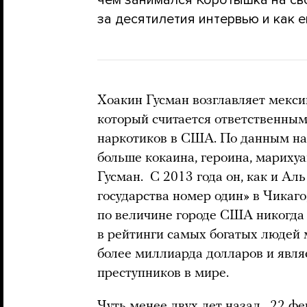
чем занимался Коротышка на сво
за десятилетия интервью и как е
Хоакин Гусман возглавляет мекси
который считается ответственным
наркотиков в США. По данным на 
больше кокаина, героина, марихуа
Гусман. С 2013 года он, как и Аль
государства номер один» в Чикаг
по величине городе США никогда 
в рейтинги самых богатых людей 
более миллиарда долларов и явл
преступников в мире.
Чуть менее двух лет назад, 22 фе