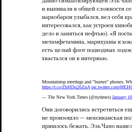
давно симпатизирующей Эль Чапо.
и выпивали в общей сложности сем
наркобарон улыбался, вел себя к
интересовался, как устроен киноби
дело и заняться нефтью). «Я пост
метамфетамина, марихуаны и кока
есть целый флот подводных лодок,
хвастался он в интервью.
Они договорились встретиться еще
не произошло — мексиканская пол
пришлось бежать. Эль Чапо нашел