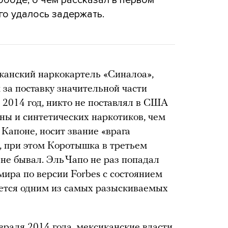
боде, о чем рассказал в первом
го удалось задержать.
канский наркокартель «Синалоа»,
 за поставку значительной части
2014 год, никто не поставлял в США
ны и синтетических наркотиков, чем
 Капоне, носит звание «врага
о, при этом Коротышка в третьем
не бывал. Эль Чапо не раз попадал
мира по версии Forbes с состоянием
яется одним из самых разыскиваемых
враля 2014 года, мексиканские власти