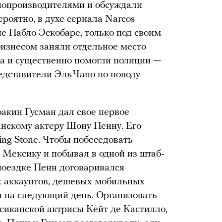
инопроизводителями и обсуждали
роятно, в духе сериала Narcos
е Пабло Эскобаре, только под своим
бизнесом заняли отдельное место
а и существенно помогли полиции —
едставители Эль Чапо по поводу
.
Хоакин Гусман дал свое первое
нскому актеру Шону Пенну. Его
ing Stone. Чтобы побеседовать
 Мексику и побывал в одной из штаб-
 поездке Пенн договаривался
 аккаунтов, дешевых мобильных
л на следующий день. Организовать
сиканской актрисы Кейт де Кастилло,