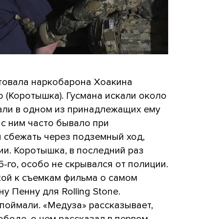
товала наркобарона Хоакина
о (Коротышка). Гусмана искали около
мали в одном из принадлежащих ему
 с ним часто бывало при
 сбежать через подземный ход,
ии. Коротышка, в последний раз
-го, особо не скрывался от полиции.
кой к съемкам фильма о самом
 Пенну для Rolling Stone.
поймали. «Медуза» рассказывает,