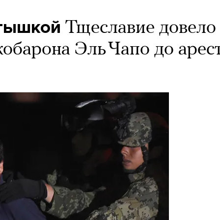
отышкой
Тщеславие довело
кобарона Эль Чапо до арес