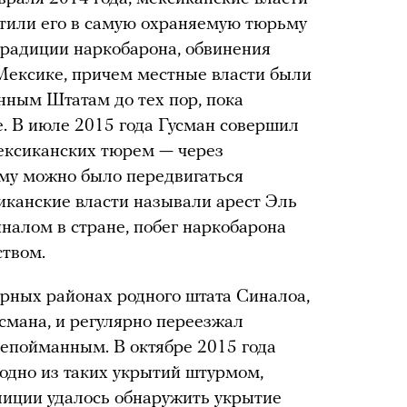
стили его в самую охраняемую тюрьму
традиции наркобарона, обвинения
Мексике, причем местные власти были
нным Штатам до тех пор, пока
е. В июле 2015 года Гусман совершил
ексиканских тюрем — через
ому можно было передвигаться
сиканские власти называли арест Эль
налом в стране, побег наркобарона
ством.
орных районах родного штата Синалоа,
смана, и регулярно переезжал
 непойманным. В октябре 2015 года
одно из таких укрытий штурмом,
олиции удалось обнаружить укрытие