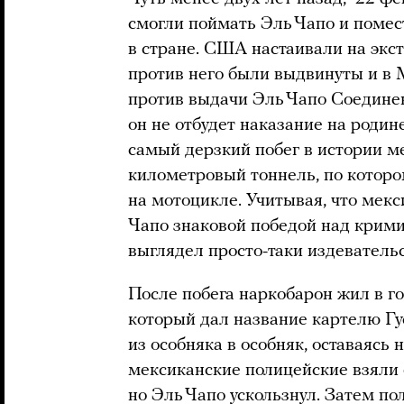
смогли поймать Эль Чапо и поме
в стране. США настаивали на экс
против него были выдвинуты и в 
против выдачи Эль Чапо Соедине
он не отбудет наказание на родин
самый дерзкий побег в истории м
километровый тоннель, по котор
на мотоцикле. Учитывая, что мек
Чапо знаковой победой над крими
выглядел просто-таки издеватель
После побега наркобарон жил в г
который дал название картелю Гу
из особняка в особняк, оставаясь
мексиканские полицейские взяли 
но Эль Чапо ускользнул. Затем п