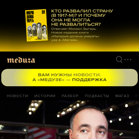
Перейти
к
материалам
НОВОСТИ
ИСТОРИИ
РАЗБОР
ПОДКАСТЫ
МАГАЗ
П