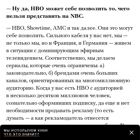
—
Ну да, HBO может себе позволить то, чего
нельзя представить на NBС.
— HBO, Showtime, AMC и так далее. Они это могут
себе позволить. Сильного кабеля у нас нет, мы —
не только мы, но и Франция, и Германия — живем
в ситуации с доминирующим эфирным
телевидением. Соответственно, мы делаем
сериалы, которые очень ограничены: а)
законодательно, б) брендами очень больших
каналов, ориентированных на многомиллионную
аудиторию. Когда у вас есть HBO с аудиторией
в несколько десятков миллионов человек,
сознательно оформивших подписку, да еще и нет
необходимости продавать рекламу (то есть
думать — а как рекламодатель отнесется
к контенту, в котором продвигается его бренд?),
МЫ ИСПОЛЬЗУЕМ КУКИ!
это совершенно другой уровень свободы. Речь идет
ЧТО ЭТО ЗНАЧИТ?