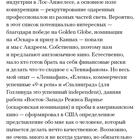
индустрии в Лос-Анжелесе, а основное поле
конкуренции — рекрутирование одаренных
профессионалов из разных частей света. Вероятно,
в этот список потенциально интересных —
благодаря победе на Golden Globe, номинации
на «Оскар» и призу в Каннах — попали
и мы с Андреем. Собственно, поэтому нам
и предлагают англоязычное кино. Естественно,
мало кто готов брать на себя финансовые риски
и делать что-то сходное с «Левиафаном». Но весь
мой опыт — «Левиафан», «Елена», коммерчески
успешные «9-я рота» и «Сталинград» (для
Голливуда это успешный independent), давняя
работа «Восток-Запад» Режиса Варнье
(оскаровская номинация) и пробы в американском
кино — сформировал в США определенное
представление обо мне как о человеке, который
пытается делать нечто качественное. Возможно,
не очень много и не всегда удачно, но обязательно