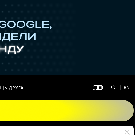
EN
ЩЬ ДРУГА