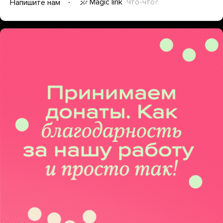
Magic link
Что-что?
Напишите нам