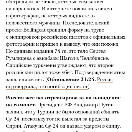
обстреляли летчиков, которые спускались
на парашютах. В интернете появились видео
и фотографии, на которых видно тело
неизвестного мужчины. Исследовательский
проект Bellingcat сравнил форму на трупе
с экипировкой российских пилотов с официальных
фотографий и
пришел к выводу
, что они похожи.
По
данным
издания 74.ru, это тело Сергея
Румянцева с авиабазы Шагол в Челябинске.
Сирийские туркмены утверждают, что второй
российский пилот тоже убит. Подтверждений этим
заявлениям нет. (
Обновление 21:24.
Россия
подтвердила, что погиб один пилот
).
Россия жестко отреагировала на нападение
на самолет.
Президент РФ Владимир Путин
заявил, что
у Турции не было оснований
сбивать
Су-24, поскольку тот не вылетал за пределы
Сирии. Атаку на Су-24 он назвал ударом в спину,