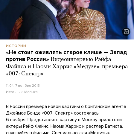
ИСТОРИИ
«Не стоит оживлять старое клише — Запад
против России»
Видеоинтервью Рэйфа
Файнса и Наоми Харрис «Медузе»: премьера
«007: Спектр»
11:04, 7 ноября 2015
Источник:
Meduza
В России премьера новой картины о британском агенте
Джеймсе Бонде «007: Спектр» состоялась
6 ноября. Представлять картину в Москву прилетели
актеры Рэйф Файнс, Наоми Харрис и рестлер Батиста,
снявшийся в фильме. Специально для «Медузы»