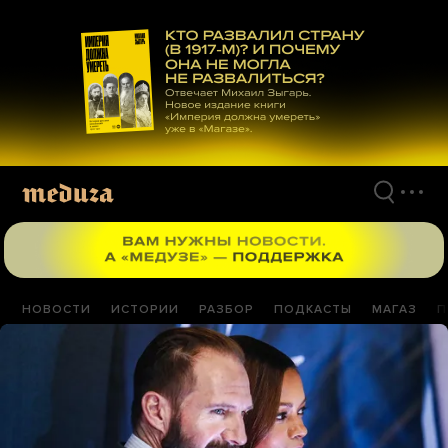
Перейти
к
материалам
НОВОСТИ
ИСТОРИИ
РАЗБОР
ПОДКАСТЫ
МАГАЗ
П