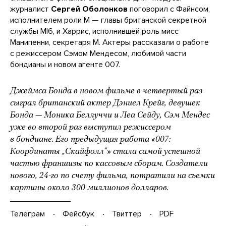
журналист
Сергей Оболонков
поговорил с Файнсом,
исполнителем роли М — главы британской секретной
службы MI6, и Харрис, исполнившей роль мисс
Манипенни, секретаря М. Актеры рассказали о работе
с режиссером Сэмом Мендесом, любимой части
бондианы и новом агенте 007.
Джеймса Бонда в новом фильме в четвертый раз
сыграл британский актер Дэниел Крейг, девушек
Бонда — Моника Беллуччи и Леа Сейду, Сэм Мендес
уже во второй раз выступил режиссером
в бондиане. Его предыдущая работа «007:
Координаты „Скайфолл“» стала самой успешной
частью франшизы по кассовым сборам. Создатели
нового, 24-го по счету фильма, потратили на съемки
картины около 300 миллионов долларов.
Телеграм
Фейсбук
Твиттер
PDF