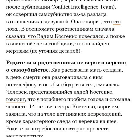
после публикации Conflict Intelligence Team),
он совершил самоубийство из-за разлада
в отношениях с девушкой. Она говорит, что
это
ложь
. В военкомате родственникам
сначала
сказали, что Вадим Костенко повесился
, а позже
в воинской части сообщили, что он найден
мертвым (не уточняя деталей).
Родители и родственники не верят в версию
о самоубийстве.
Как
рассказала
мать солдата,
в день смерти она разговаривала с ним
по телефону, и он «был бодр и весел, смеялся».
Человек, представившийся дядей Костенко,
говорит
, что у погибшего пробита голова и сломана
челюсть. 14-летняя сестра Костенко, впрочем,
заявила, что
на теле нет
никаких повреждений
,
кроме характерного следа от веревки на шее.
Родители потребовали повторно провести
медэкспертизу.