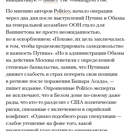
инициативу», —
пишет
The Washington Post.
По мнению авторов
Politico
, начало операции
через два дня после выступлений Путина и Обамы
на генеральной ассамблее ООН стало для
Вашингтона не просто неожиданностью,
но и оскорблением: «Похоже, их цель заключалась
в том, чтобы продемонстрировать самодовольство
и важность Путина». «Но в администрации Обамы
на действия Москвы ответили с определенной
степенью бахвальства, заявив, что Путиным
движет слабость и страх потерять свои позиции
в регионе после поражения Башара Асада», —
пишет издание. Опрошенные Politico эксперты
не исключают, что в Белом доме по-своему даже
рады, что кто-то разделит с США политические
риски, связанные с включением в сирийский
конфликт. «Однако подобного рода спекуляции —
слабое утешение на фоне того, какой
неожиданный удар получило американское