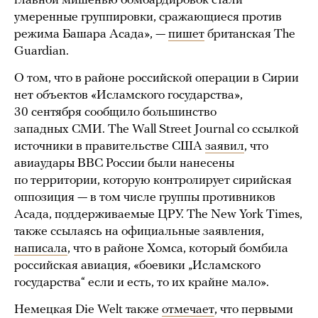
главной мишенью бомбардировок стали
умеренные группировки, сражающиеся против
режима Башара Асада», —
пишет
британская The
Guardian.
О том, что в районе российской операции в Сирии
нет объектов «Исламского государства»,
30 сентября сообщило большинство
западных СМИ. The Wall Street Journal со ссылкой
источники в правительстве США
заявил
, что
авиаудары ВВС России были нанесены
по территории, которую контролирует сирийская
оппозиция — в том числе группы противников
Асада, поддерживаемые ЦРУ. The New York Times,
также ссылаясь на официальные заявления,
написала
, что в районе Хомса, который бомбила
российская авиация, «боевики „Исламского
государства“ если и есть, то их крайне мало».
Немецкая Die Welt также
отмечает
, что первыми