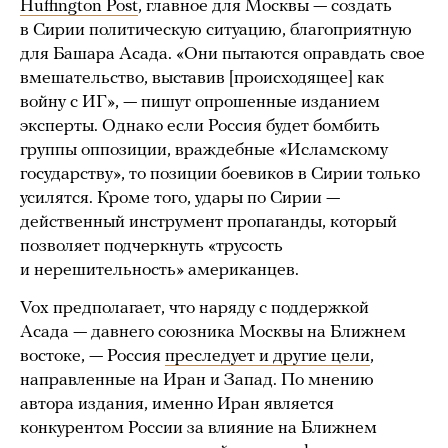
Huffington Post
, главное для Москвы — создать
в Сирии политическую ситуацию, благоприятную
для Башара Асада. «Они пытаются оправдать свое
вмешательство, выставив [происходящее] как
войну с ИГ», — пишут опрошенные изданием
эксперты. Однако если Россия будет бомбить
группы оппозиции, враждебные «Исламскому
государству», то позиции боевиков в Сирии только
усилятся. Кроме того, удары по Сирии —
действенный инструмент пропаганды, который
позволяет подчеркнуть «трусость
и нерешительность» американцев.
Vox предполагает, что наряду с поддержкой
Асада — давнего союзника Москвы на Ближнем
востоке, — Россия
преследует и другие цели
,
направленные на Иран и Запад. По мнению
автора издания, именно Иран является
конкурентом России за влияние на Ближнем