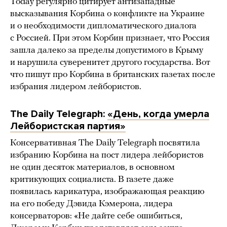
Today регулярно цитирует антизападные
высказывания Корбина о конфликте на Украине
и о необходимости дипломатического диалога
с Россией. При этом Корбин признает, что Россия
зашла далеко за пределы допустимого в Крыму
и нарушила суверенитет другого государства. Вот
что пишут про Корбина в британских газетах после
избрания лидером лейбористов.
The Daily Telegraph:
«День, когда умерла
Лейбористская партия»
Консервативная The Daily Telegraph посвятила
избранию Корбина на пост лидера лейбористов
не один десяток материалов, в основном
критикующих социалиста. В газете даже
появилась карикатура, изображающая реакцию
на его победу Дэвида Кэмерона, лидера
консерваторов: «Не дайте себе ошибиться,