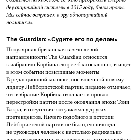
скажется на каждом. Те, кто предрекали смерть
двухпартийной системы в 2015 году, были правы.
Мы сейчас вступаем в эру однопартийной
политики».
The Guardian: «
Судите его по делам
»
Популярная британская газета левой
направленности The Guardian относится
к избранию Корбина скорее благосклонно, и ищет
в этом событии позитивные моменты.
В редакционной колонке, посвященной новому
лидеру Лейбористской партии, издание отмечает,
что избрание Корбина означает и провал
перестройки партии после окончания эпохи Тони
Блэра, и отсутствие энтузиазма у других
претендентов. Ничего подобного в истории
Лейбористской партии не было, ею никогда
не руководил человек с настолько радикально
левыми взглядами, и предсказать, что произойдет