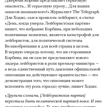
Джереми Корбин представляет серьезную
опасность… И серьезную угрозу… Для наших
запасов шампанского!» Журналист The Telegraph
Дэн Ходжс, сам в прошлом лейборист, в статье
«День, когда умерла Лейбористская партия»
пишет, что избрание Корбина, при небольших
позитивных моментах, является катастрофой для
лейбористов, для политической системы
Великобритании и для всей страны в целом.
В первую очередь потому, что ни сторонники
Корбина, ни он сам не представляют нового
лидера лейбористов в роли премьер-министра —
а ведь единственный путь давления официальной
оппозиции на действующее правительство — это
демонстрация того, что оппозиция может
исполнять эту роль гораздо лучше, пишет Ходжс.
«Другими словами, [Лейбористская партия]
перестала быть политической партией вовсе. И это