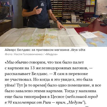
Айварс Белдавс за прилавком магазина Jāņa sēta
Фото: Настя Головенченко / «Медуза»
«Мы обычно говорим, что там было палет
с картами на 13 железнодорожных вагонов, —
рассказывает Белдавс. — Я сам в перевозке
не участвовал. Но когда я это увидел, это была
уйма! Тут [в то время] было одно помещение, и все
было завалено этими картами. Тогда у магазина
еще была типография в Цесисе (
небольшой город
в 90 километрах от Риги — прим. „Медузы“
),