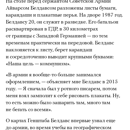
На столе перед сержантом Советской Армии
Айварсом Белдавсом разложены листы бумаги,
карандаши и плакатные перья. На дворе 1987 год.
Белдавсу 20, он служит в разведке. Его батальон
расквартирован в ГДР, в 30 километрах
от границы с Западной Германией — по тем
временам практически на передовой. Белдавс
наклоняется к листу, берет карандаш
и сосредоточенно выводит крупными буквами:
«Наша цель — коммунизм».
«В армии я вообще-то больше занимался
оформлением, — объясняет мне Белдавс в 2015
году. — Я сначала был у ротного писарем, потом
меня взял замполит к себе рисовать плакаты. Ну,
то есть можно было зашарить там, много там
не бегать со всеми».
О картах Генштаба Белдавс впервые узнал еще
до армии, во время учебы на географическом