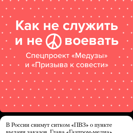
В России снимут ситком «ПВЗ» о пункте
выдачи заказов. Глава «Газпром-медиа»