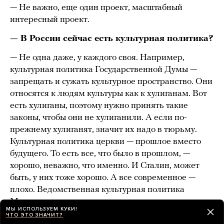
— Не важно, еще один проект, масштабный
интересный проект.
— В России сейчас есть культурная политика?
— Не одна даже, у каждого своя. Например,
культурная политика Государственной Думы —
запрещать и сужать культурное пространство. Они
относятся к людям культуры как к хулиганам. Вот
есть хулиганы, поэтому нужно принять такие
законы, чтобы они не хулиганили. А если по-
прежнему хулиганят, значит их надо в тюрьму.
Культурная политика церкви — прошлое вместо
будущего. То есть все, что было в прошлом, —
хорошо, неважно, что именно. И Сталин, может
быть, у них тоже хорошо. А все современное —
плохо. Ведомственная культурная политика
Мединского — государство как заказчик.
МЫ ИСПОЛЬЗУЕМ КУКИ!
У Администрации президента своя культурная
ЧТО ЭТО ЗНАЧИТ?