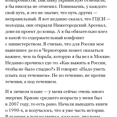
компромиссов. Выставку украинскую отменили,
я бы никогда не отменил. Понимаешь, у каждого
свой путь, и это не значит, что путь других —
неправильный. Я вот недавно сказал, что ГЦСИ —
молодцы, они открыли Нижегородский Арсенал,
довели проект до конца. А я бы обязательно влез
в какой-то содержательный конфликт
с министерством. Я считаю, что для России мое
нынешнее дело в Черногории может оказаться
важнее, чем та борьба, которую я бы вел в Москве.
Недавно прочитал где-то: «Как выжить в России,
чтобы не было стыдно?» И говорят: «Надо уметь
плыть под течением». Не по течению, не против
течения, а под течением.
И в личном плане — у меня сейчас очень много
энергии. Кризис среднего возраста у меня был
в 2007 году, то есть рано. Начали выходить книги
о 1990-х, и получалось, что я уже часть истории.
В галерее я только мешал, казалось, что всем