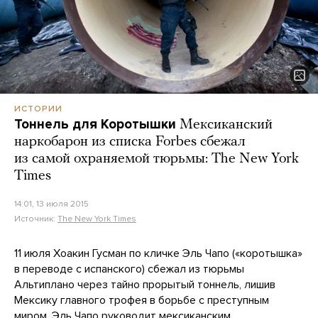
ИСТОРИИ
Тоннель для Коротышки
Мексиканский
наркобарон из списка Forbes сбежал
из самой охраняемой тюрьмы: The New York
Times
14:01, 13 июля 2015
Источник:
The New York Times
11 июля Хоакин Гусман по кличке Эль Чапо («коротышка»
в переводе с испанского) сбежал из тюрьмы
Альтиплано через тайно прорытый тоннель, лишив
Мексику главного трофея в борьбе с преступным
миром. Эль Чапо руководит мексиканским