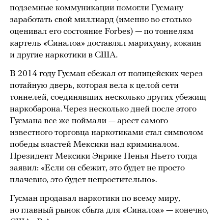
подземные коммуникации помогли Гусману
заработать свой миллиард (именно во столько
оценивал его состояние Forbes) — по тоннелям
картель «Синалоа» доставлял марихуану, кокаин
и другие наркотики в США.
В 2014 году Гусман сбежал от полицейских через
потайную дверь, которая вела к целой сети
тоннелей, соединявших несколько других убежищ
наркобарона. Через несколько дней после этого
Гусмана все же поймали — арест самого
известного торговца наркотиками стал символом
победы властей Мексики над криминалом.
Президент Мексики Энрике Пенья Ньето тогда
заявил: «Если он сбежит, это будет не просто
плачевно, это будет непростительно».
Гусман продавал наркотики по всему миру,
но главный рынок сбыта для «Синалоа» — конечно,