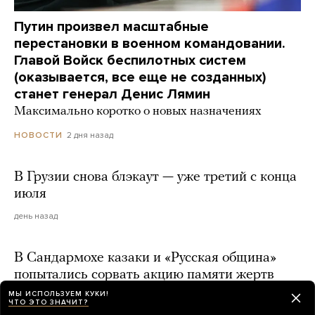
Путин произвел масштабные
перестановки в военном командовании.
Главой Войск беспилотных систем
(оказывается, все еще не созданных)
станет генерал Денис Лямин
Максимально коротко о новых назначениях
2 дня назад
НОВОСТИ
В Грузии снова блэкаут — уже третий с конца
июля
день назад
В Сандармохе казаки и «Русская община»
попытались сорвать акцию памяти жертв
сталинских репрессий
МЫ ИСПОЛЬЗУЕМ КУКИ!
ЧТО ЭТО ЗНАЧИТ?
день назад