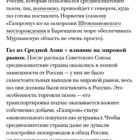
России, который пользовался среднеазиатским
газом, так,
возможно
, произойдет с севером, куда
газ готова поставлять Норвегия (самому
«Газпрому» из-за заморозки
Штокмановского
месторождения
в Баренцевом море обеспечивать
Мурманскую область не очень просто).
Газ из Средней Азии = влияние на мировой
рынок.
После распада Советского Союза
среднеазиатские страны оказались в полной
зависимости от России — у них не было
самостоятельных выходов на мировой рынок, весь
газ они должны были поставлять в Россию. Это
особенность торговли газом — его
транспортировка подчас оказывается важнее
собственно добычи. «Газпром» статус
«монопольного покупателя» устраивал. Чтобы
среднеазиатские страны даже не думали
о постройке газопроводов в обход России,