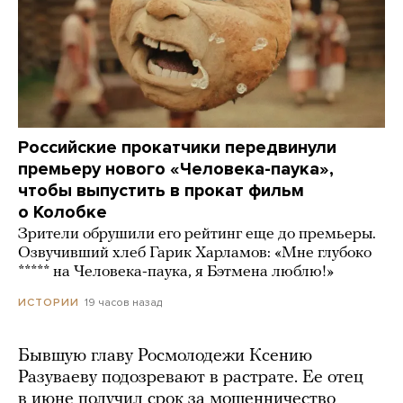
Российские прокатчики передвинули
премьеру нового «Человека-паука»,
чтобы выпустить в прокат фильм
о Колобке
Зрители обрушили его рейтинг еще до премьеры.
Озвучивший хлеб Гарик Харламов: «Мне глубоко
***** на Человека-паука, я Бэтмена люблю!»
19 часов назад
ИСТОРИИ
Бывшую главу Росмолодежи Ксению
Разуваеву подозревают в растрате. Ее отец
в июне получил срок за мошенничество