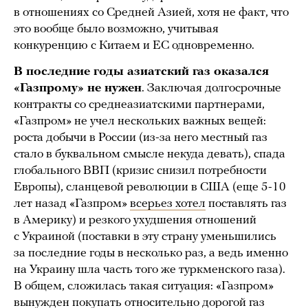
в отношениях со Средней Азией, хотя не факт, что
это вообще было возможно, учитывая
конкуренцию с Китаем и ЕС одновременно.
В последние годы азиатский газ оказался
«Газпрому» не нужен
. Заключая долгосрочные
контракты со среднеазиатскими партнерами,
«Газпром» не учел нескольких важных вещей:
роста добычи в России (из-за него местный газ
стало в буквальном смысле некуда девать), спада
глобального ВВП (кризис снизил потребности
Европы), сланцевой революции в США (еще 5-10
лет назад «Газпром»
всерьез хотел
поставлять газ
в Америку) и резкого ухудшения отношений
с Украиной (поставки в эту страну уменьшились
за последние годы в несколько раз, а ведь именно
на Украину шла часть того же туркменского газа).
В общем, сложилась такая ситуация: «Газпром»
вынужден покупать относительно дорогой газ