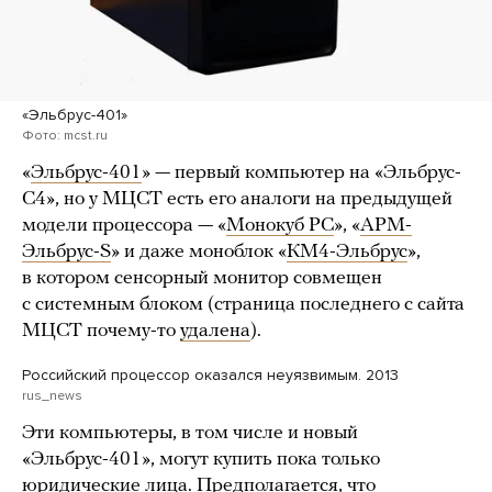
«Эльбрус-401»
Фото: mcst.ru
«
Эльбрус-401
» — первый компьютер на «Эльбрус-
С4», но у МЦСТ есть его аналоги на предыдущей
модели процессора — «
Монокуб PC
», «
АРМ-
Эльбрус-S
» и даже моноблок «
КМ4-Эльбрус
»,
в котором сенсорный монитор совмещен
с системным блоком (страница последнего с сайта
МЦСТ почему-то
удалена
).
Российский процессор оказался неуязвимым. 2013
rus_news
Эти компьютеры, в том числе и новый
«Эльбрус-401», могут купить пока только
юридические лица. Предполагается, что