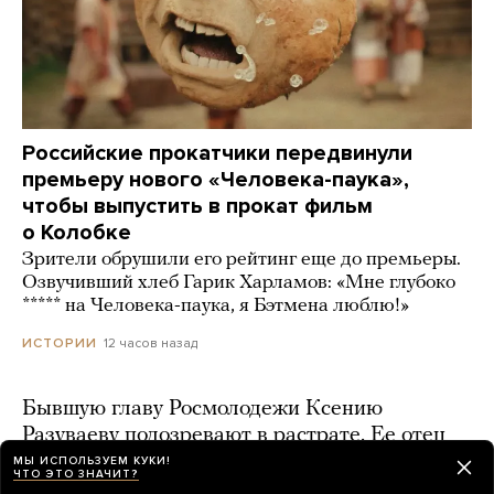
Российские прокатчики передвинули
премьеру нового «Человека-паука»,
чтобы выпустить в прокат фильм
о Колобке
Зрители обрушили его рейтинг еще до премьеры.
Озвучивший хлеб Гарик Харламов: «Мне глубоко
***** на Человека-паука, я Бэтмена люблю!»
12 часов назад
ИСТОРИИ
Бывшую главу Росмолодежи Ксению
Разуваеву подозревают в растрате. Ее отец
в июне получил срок за мошенничество
МЫ ИСПОЛЬЗУЕМ КУКИ!
ЧТО ЭТО ЗНАЧИТ?