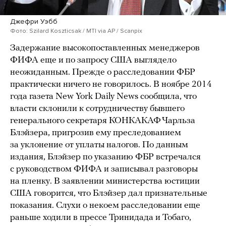
Джефри Уэбб
Фото: Szilard Koszticsak / MTI via AP / Scanpix
Задержание высокопоставленных менеджеров
ФИФА еще и по запросу США выглядело
неожиданным. Прежде о расследовании ФБР
практически ничего не говорилось. В ноябре 2014
года газета New York Daily News сообщила, что
власти склонили к сотрудничеству бывшего
генерального секретаря КОНКАКАФ Чарльза
Блэйзера, пригрозив ему преследованием
за уклонение от уплаты налогов. По данным
издания, Блэйзер по указанию ФБР встречался
с руководством ФИФА и записывал разговоры
на пленку. В заявлении министерства юстиции
США говорится, что Блэйзер дал признательные
показания. Слухи о некоем расследовании еще
раньше ходили в прессе Тринидада и Тобаго,