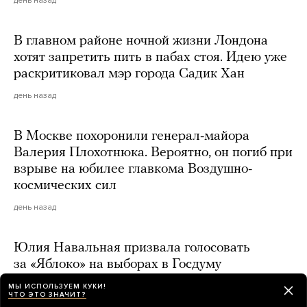
В главном районе ночной жизни Лондона
хотят запретить пить в пабах стоя. Идею уже
раскритиковал мэр города Садик Хан
день назад
В Москве похоронили генерал-майора
Валерия Плохотнюка. Вероятно, он погиб при
взрыве на юбилее главкома Воздушно-
космических сил
день назад
Юлия Навальная призвала голосовать
за «Яблоко» на выборах в Госдуму
день назад
МЫ ИСПОЛЬЗУЕМ КУКИ!
ЧТО ЭТО ЗНАЧИТ?