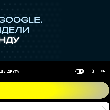
EN
ЩЬ ДРУГА