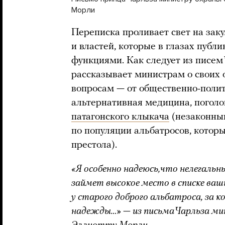
Морли
Переписка проливает свет на зак
и властей, которые в глазах пуб
функциями. Как следует из писем
рассказывает министрам о своих 
вопросам — от общественно-полити
альтернативная медицина, поголо
патагонского клыкача
(незаконны
по популяции альбатросов, котор
престола).
«Я особенно надеюсь,что нелегаль
займет высокое место в списке ваш
у старого доброго альбатроса, за 
надежды…» — из письма Чарльза м