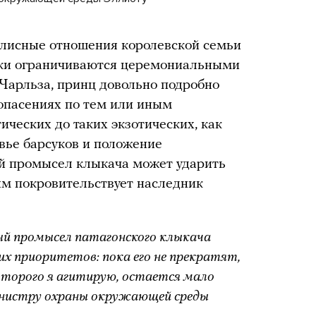
улисные отношения королевской семьи
лики ограничиваются церемониальными
 Чарльза, принц довольно подробно
опасениях по тем или иным
ческих до таких экзотических, как
вье барсуков и положение
й промысел клыкача может ударить
ым покровительствует наследник
ный промысел патагонского клыкача
их приоритетов: пока его не прекратят,
которого я агитирую, остается мало
инистру охраны окружающей среды