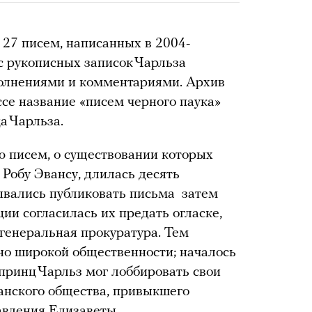
27 писем, написанных в 2004-
с рукописных записок Чарльза
олнениями и комментариями. Архив
ссе название «писем черного паука»
ца Чарльза.
ю писем, о существовании которых
 Робу Эвансу, длилась десять
зывались публиковать письма затем
и согласилась их предать огласке,
 генеральная прокуратура.
Тем
но широкой общественности; началось
 принц Чарльз мог лоббировать свои
анского общества, привыкшего
авления Елизаветы