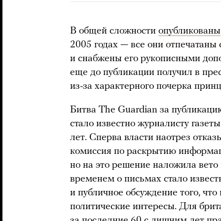
В общей сложности
опубликованы
2005 годах — все они отпечатаны 
и снабжены его рукописными доп
еще до публикации получил в пре
из-за характерного почерка прин
Битва The Guardian за публикаци
стало известно журналисту газеты
лет. Сперва власти наотрез отка
комиссия по раскрытию информаци
но на это решение наложила вето
временем о письмах стало извест
и публичное обсуждение того, что
политические интересы. Для брит
за последние 60 с лишним лет пр