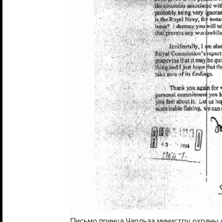
Письмо принца Чарльза министру охран