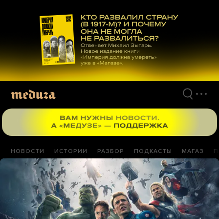
Перейти
к
материалам
НОВОСТИ
ИСТОРИИ
РАЗБОР
ПОДКАСТЫ
МАГАЗ
П