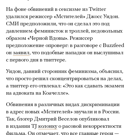
На фоне обвинений в сексизме из Twitter
удалился режиссер «Мстителей» Джосс Уидон.
СМИ предположили, что он сделал это под
давлением феминисток и троллей, недовольных
образом «Черной Вдовы». Режиссер
предположение опроверг: в разговоре с Buzzfeed
он
заявил
, что подобные нападки он выслушивал
с первого дня в твиттере.
Уидон, давний сторонник феминизма, объяснил,
что просто решил сконцентрироваться на делах,
а твиттер его отвлекал: «Это как сдавать экзамен
на адвоката на Коачелле».
Обвинения в различных видах дискриминации
в адрес новых «Мстителей» звучали и в России.
Так, блогер Дмитрий Веселов опубликовал
в издании TJ
колонку
о расовой некорректности
фильма. Он отмечает, что все главные герои —