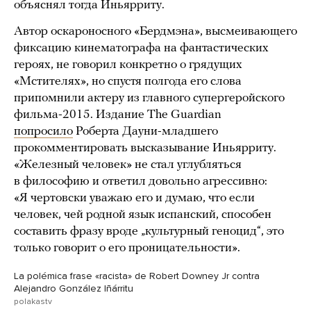
объяснял тогда Иньярриту.
Автор оскароносного «Бердмэна», высмеивающего
фиксацию кинематографа на фантастических
героях, не говорил конкретно о грядущих
«Мстителях», но спустя полгода его слова
припомнили актеру из главного супергеройского
фильма-2015. Издание The Guardian
попросило
Роберта Дауни-младшего
прокомментировать высказывание Иньярриту.
«Железный человек» не стал углубляться
в философию и ответил довольно агрессивно:
«Я чертовски уважаю его и думаю, что если
человек, чей родной язык испанский, способен
составить фразу вроде „культурный геноцид“, это
только говорит о его проницательности».
La polémica frase «racista» de Robert Downey Jr contra
Alejandro González Iñárritu
polakastv