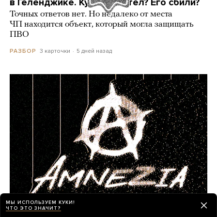
в Геленджике. Куда он летел? Его сбили?
Точных ответов нет. Но недалеко от места
ЧП находится объект, который могла защищать
ПВО
3 карточки
5 дней назад
РАЗБОР
МЫ ИСПОЛЬЗУЕМ КУКИ!
ЧТО ЭТО ЗНАЧИТ?
«Теоретически они могут заблокировать