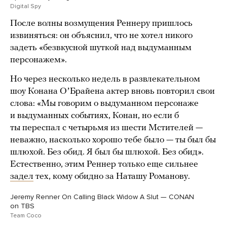
Digital Spy
После волны возмущения Реннеру пришлось
извиняться: он объяснил, что не хотел никого
задеть «безвкусной шуткой над выдуманным
персонажем».
Но через несколько недель в развлекательном
шоу Конана ОʼБрайена актер вновь повторил свои
слова: «Мы говорим о выдуманном персонаже
и выдуманных событиях, Конан, но если б
ты переспал с четырьмя из шести Мстителей —
неважно, насколько хорошо тебе было — ты был бы
шлюхой. Без обид. Я был бы шлюхой. Без обид».
Естественно, этим Реннер только еще сильнее
задел
тех, кому обидно за Наташу Романову.
Jeremy Renner On Calling Black Widow A Slut — CONAN
on TBS
Team Coco