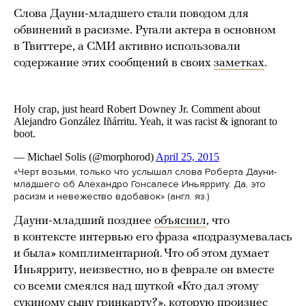
Слова Дауни-младшего стали поводом для
обвинений в расизме. Ругали актера в основном
в Твиттере, а СМИ активно использовали
содержание этих сообщений в своих
заметках
.
«Черт возьми, только что услышал слова Роберта Дауни-
младшего об Алехандро Гонсалесе Иньярриту. Да, это
расизм и невежество вдобавок» (англ. яз.)
Дауни-младший позднее
объяснил
, что
в контексте интервью его фраза «подразумевалась
и была» комплиментарной. Что об этом думает
Иньярриту, неизвестно, но в феврале он вместе
со всеми смеялся над шуткой «Кто дал этому
сукиному сыну гринкарту?», которую
произнес