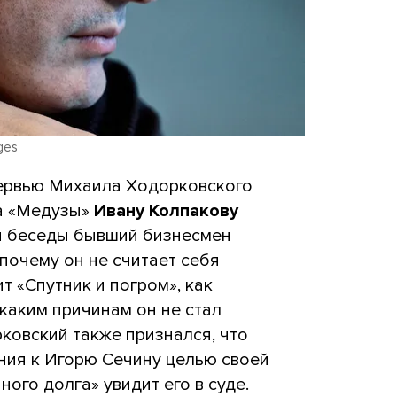
ges
тервью Михаила Ходорковского
ра «Медузы»
Ивану Колпакову
сти беседы бывший бизнесмен
почему он не считает себя
т «Спутник и погром», как
каким причинам он не стал
ковский также признался, что
ния к Игорю Сечину целью своей
ного долга» увидит его в суде.