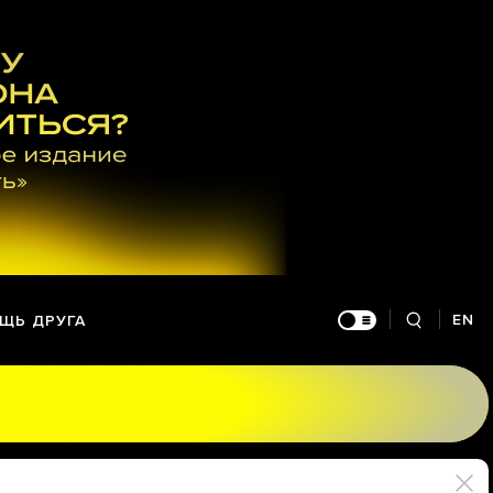
EN
ЩЬ ДРУГА