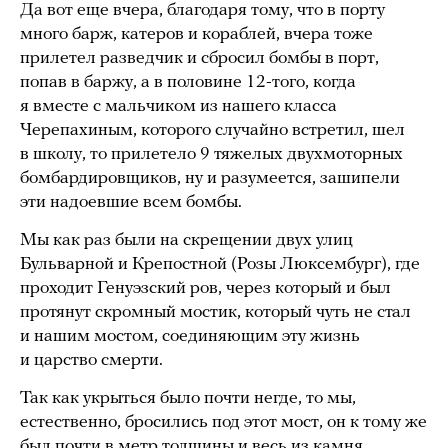
Да вот еще вчера, благодаря тому, что в порту
много барж, катеров и кораблей, вчера тоже
прилетел разведчик и сбросил бомбы в порт,
попав в баржу, а в половине 12-того, когда
я вместе с мальчиком из нашего класса
Черепахиным, которого случайно встретил, шел
в школу, то прилетело 9 тяжелых двухмоторных
бомбардировщиков, ну и разумеется, зашипели
эти надоевшие всем бомбы.
Мы как раз были на скрещении двух улиц
Бульварной и Крепостной (Розы Люксембург), где
проходит Генуэзский ров, через который и был
протянут скромный мостик, который чуть не стал
и нашим мостом, соединяющим эту жизнь
и царство смерти.
Так как укрыться было почти негде, то мы,
естественно, бросились под этот мост, он к тому же
был почти в метр толщины и весь из камня