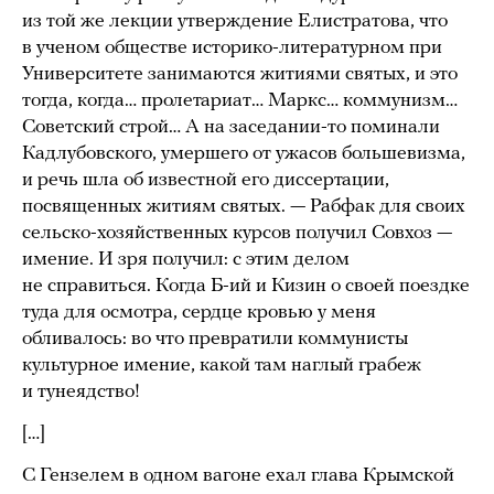
из той же лекции утверждение Елистратова, что
в ученом обществе историко-литературном при
Университете занимаются житиями святых, и это
тогда, когда… пролетариат… Маркс… коммунизм…
Советский строй… А на заседании-то поминали
Кадлубовского, умершего от ужасов большевизма,
и речь шла об известной его диссертации,
посвященных житиям святых. — Рабфак для своих
сельско-хозяйственных курсов получил Совхоз —
имение. И зря получил: с этим делом
не справиться. Когда Б-ий и Кизин о своей поездке
туда для осмотра, сердце кровью у меня
обливалось: во что превратили коммунисты
культурное имение, какой там наглый грабеж
и тунеядство!
[…]
С Гензелем в одном вагоне ехал глава Крымской