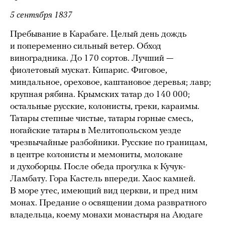
5 сентября 1837
Пребывание в Карабаге. Целый день дождь
и попеременно сильный ветер. Обход
виноградника. До 170 сортов. Лучший —
фиолетовый мускат. Кипарис. Фиговое,
миндальное, ореховое, каштановое деревья; лавр;
крупная рябина. Крымских татар до 140 000;
остальные русские, колонисты, греки, караимы.
Татары степные чистые, татары горные смесь,
ногайские татары в Мелитопольском уезде
чрезвычайные разбойники. Русские по границам,
в центре колонисты и мемониты, молокане
и духоборцы. После обеда прогулка к Кучук-
Ламбату. Гора Кастель впереди. Хаос камней.
В море утес, имеющий вид церкви, и пред ним
монах. Предание о освящении дома развратного
владельца, коему монахи монастыря на Аюдаге