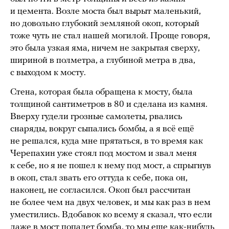
и цемента. Возле моста был вырыт маленький,
но довольно глубокий земляной окоп, который
тоже чуть не стал нашей могилой. Проще говоря,
это была узкая яма, ничем не закрытая сверху,
шириной в полметра, а глубиной метра в два,
с выходом к мосту.
Стена, которая была обращена к мосту, была
толщиной сантиметров в 80 и сделана из камня.
Вверху гудели грозные самолеты, рвались
снаряды, вокруг сыпались бомбы, а я всё ещё
не решался, куда мне прятаться, в то время как
Черепахин уже стоял под мостом и звал меня
к себе, но я не пошел к нему под мост, а спрыгнув
в окоп, стал звать его оттуда к себе, пока он,
наконец, не согласился. Окоп был рассчитан
не более чем на двух человек, и мы как раз в нем
уместились. Вдобавок ко всему я сказал, что если
даже в мост попадет бомба, то мы еще как-нибудь