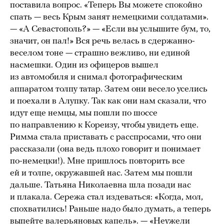
поставила вопрос. «Теперь Вы можете спокойно
спать — весь Крым занят немецкими солдатами».
— «А Севастополь?» — «Если вы услышите бум, то,
значит, он пал!» Вся речь велась в сдержанно-
веселом тоне — страшно вежливо, ни единой
насмешки. Один из офицеров вышел
из автомобиля и снимал фотографическим
аппаратом толпу татар. Затем они весело уселись
и поехали в Алупку. Так как они нам сказали, что
идут еще немцы, мы пошли по шоссе
по направлению к Кореизу, чтобы увидеть еще.
Римма стала приставать с расспросами, что они
рассказали (она ведь плохо говорит и понимает
по-немецки!). Мне пришлось повторить все
ей и толпе, окружавшей нас. Затем мы пошли
дальше. Татьяна Николаевна шла позади нас
и плакала. Сережа стал издеваться: «Когда, мол,
спохватились! Раньше надо было думать, а теперь
выпейте валерьяновых капель». — «Неужели