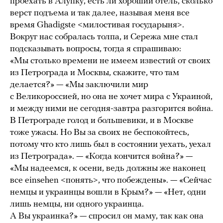
проехать в Алупку, есть ли хороший отель, сколько
верст подъема и так далее, называя меня все
время Ghadigste <милостивая государыня>.
Вокруг нас собралась толпа, и Сережа мне стал
подсказывать вопросы, тогда я спрашиваю:
«Мы столько времени не имеем известий от своих
из Петрограда и Москвы, скажите, что там
делается?» — «Мы заключили мир
с Великороссией, но она не хочет мира с Украиной,
и между ними не сегодня-завтра разгорится война.
В Петрограде голод и большевики, и в Москве
тоже ужасы. Но Вы за своих не беспокойтесь,
потому что кто лишь был в состоянии уехать, уехал
из Петрограда». — «Когда кончится война?» —
«Мы надеемся, к осени, ведь должны же наконец
все einsehen <понять>, что побеждены». — «Сейчас
немцы и украинцы вошли в Крым?» — «Нет, одни
лишь немцы, ни одного украинца.
А Вы украинка?» — спросил он маму, так как она