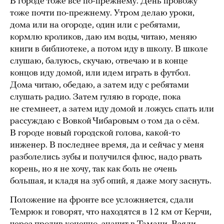
В городе тоже все по-прежнему. День провожу
тоже почти по-прежнему. Утром делаю уроки,
дома или на огороде, один или с ребятами,
кормлю кроликов, даю им воды, читаю, меняю
книги в библиотеке, а потом иду в школу. В школе
слушаю, балуюсь, скучаю, отвечаю и в конце
концов иду домой, или идем играть в футбол.
Дома читаю, обедаю, а затем иду с ребятами
слушать радио. Затем гуляю в городе, пока
не стемнеет, а затем иду домой и ложусь спать или
рассуждаю с Вовкой Чибаровым о том да о сём.
В городе новый городской голова, какой-то
инженер. В последнее время, да и сейчас у меня
разболелись зубы и получился флюс, надо рвать
корень, но я не хочу, так как боль не очень
большая, и кладя на зуб опий, я даже могу заснуть.
Положение на фронте все усложняется, сдали
Темрюк и говорят, что находятся в 12 км от Керчи,