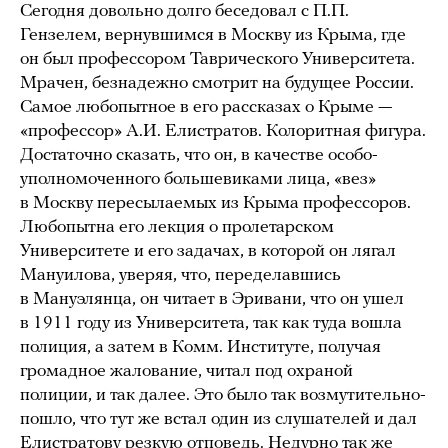
Сегодня довольно долго беседовал с П.П.
Гензелем, вернувшимся в Москву из Крыма, где
он был профессором Таврического Университета.
Мрачен, безнадежно смотрит на будущее России.
Самое любопытное в его рассказах о Крыме —
«профессор» А.И. Елистратов. Колоритная фигура.
Достаточно сказать, что он, в качестве особо-
уполномоченного большевиками лица, «вез»
в Москву пересылаемых из Крыма профессоров.
Любопытна его лекция о пролетарском
Университете и его задачах, в которой он лягал
Мануилова, уверяя, что, переделавшись
в Мануэлянца, он читает в Эривани, что он ушел
в 1911 году из Университета, так как туда вошла
полиция, а затем в Комм. Институте, получая
громадное жалование, читал под охраной
полиции, и так далее. Это было так возмутительно-
пошло, что тут же встал один из слушателей и дал
Елистратову резкую отповедь. Недурно так же