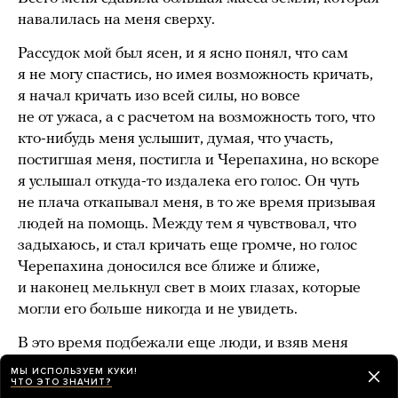
навалилась на меня сверху.
Рассудок мой был ясен, и я ясно понял, что сам
я не могу спастись, но имея возможность кричать,
я начал кричать изо всей силы, но вовсе
не от ужаса, а с расчетом на возможность того, что
кто-нибудь меня услышит, думая, что участь,
постигшая меня, постигла и Черепахина, но вскоре
я услышал откуда-то издалека его голос. Он чуть
не плача откапывал меня, в то же время призывая
людей на помощь. Между тем я чувствовал, что
задыхаюсь, и стал кричать еще громче, но голос
Черепахина доносился все ближе и ближе,
и наконец мелькнул свет в моих глазах, которые
могли его больше никогда и не увидеть.
В это время подбежали еще люди, и взяв меня
за руки, которые Черепахин откопал, вытащили
МЫ ИСПОЛЬЗУЕМ КУКИ!
ЧТО ЭТО ЗНАЧИТ?
меня из этого окопа, вместе с моими книгами, они