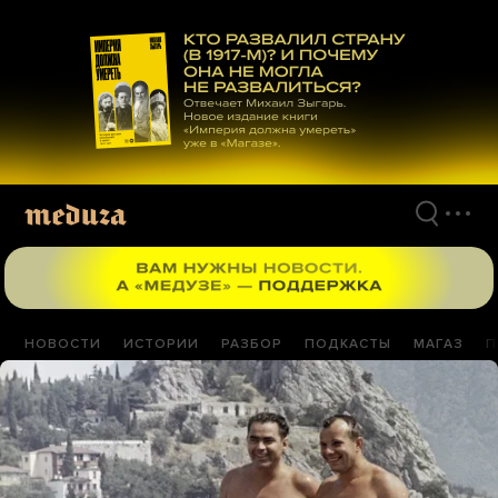
Перейти
к
материалам
НОВОСТИ
ИСТОРИИ
РАЗБОР
ПОДКАСТЫ
МАГАЗ
П