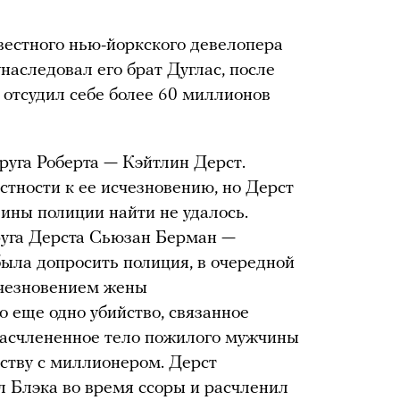
вестного нью-йоркского девелопера
наследовал его брат Дуглас, после
и отсудил себе более 60 миллионов
пруга Роберта — Кэйтлин Дерст.
тности к ее исчезновению, но Дерст
вины полиции найти не удалось.
руга Дерста Сьюзан Берман —
 была допросить полиция, в очередной
счезновением жены
о еще одно убийство, связанное
расчлененное тело пожилого мужчины
ству с миллионером. Дерст
л Блэка во время ссоры и расчленил