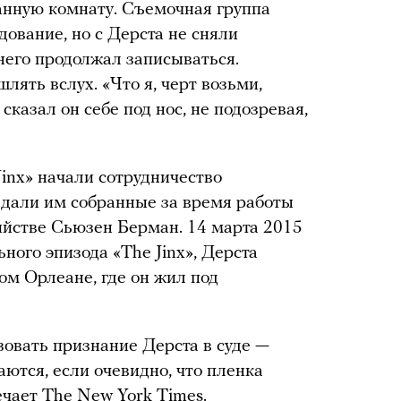
анную комнату. Съемочная группа
дование, но с Дерста не сняли
него продолжал записываться.
ять вслух. «Что я, черт возьми,
 сказал он себе под нос, не подозревая,
Jinx» начали сотрудничество
едали им собранные за время работы
ийстве Сьюзен Берман. 14 марта 2015
ьного эпизода «The Jinx», Дерста
вом Орлеане, где он жил под
зовать признание Дерста в суде —
ются, если очевидно, что пленка
ечает The New York Times.