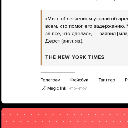
«Мы с облегчением узнали об аре
всем, кто помог его задержанию. 
за все, что сделал», — заявил [м
Дерст (англ. яз.).
THE NEW YORK TIMES
Телеграм
Фейсбук
Твиттер
P
Magic link
Что-что?