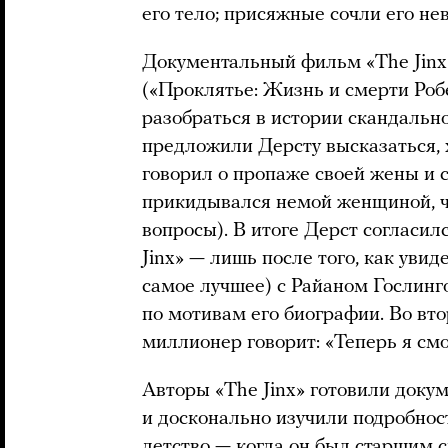
его тело; присяжные сочли его н
Документальный фильм «The Jinx: 
(«Проклятье: Жизнь и смерти Роб
разобраться в истории скандальн
предложили Дерсту высказаться, 
говорил о пропаже своей жены и 
прикидывался немой женщиной, ч
вопросы). В итоге Дерст согласил
Jinx» — лишь после того, как увид
самое лучшее) c Райаном Гослинг
по мотивам его биографии. Во вт
миллионер говорит: «Теперь я см
Авторы «The Jinx» готовили доку
и досконально изучили подробност
детство — когда он был старшим 