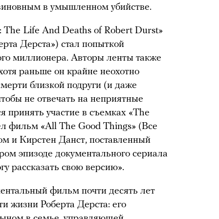
евиновным в умышленном убийстве.
The Life And Deaths of Robert Durst»
ерта Дерста») стал попыткой
ого миллионера. Авторы ленты также
хотя раньше он крайне неохотно
смерти близкой подруги (и даже
тобы не отвечать на неприятные
ся принять участие в съемках «The
ел фильм «All The Good Things» (Все
ом и Кирстен Данст, поставленный
ором эпизоде документального сериала
огу рассказать свою версию».
ментальный фильм почти десять лет
и жизни Роберта Дерста: его
сыном в семье, управляющей