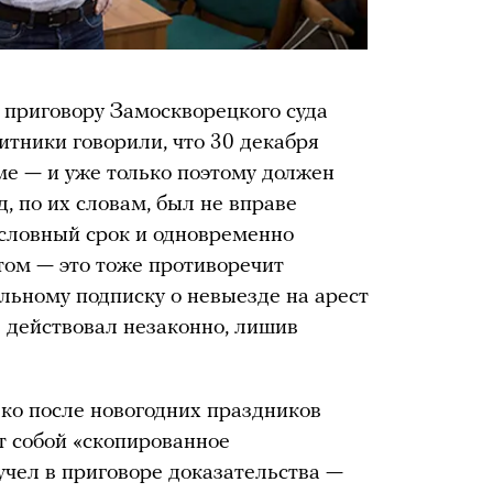
 приговору Замоскворецкого суда
итники говорили, что 30 декабря
ме — и уже только поэтому должен
, по их словам, был не вправе
словный срок и одновременно
том — это тоже противоречит
ьному подписку о невыезде на арест
е действовал незаконно, лишив
ко после новогодних праздников
т собой «скопированное
учел в приговоре доказательства —