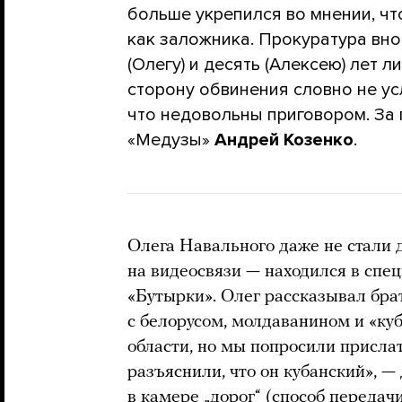
больше укрепился во мнении, чт
как заложника. Прокуратура вно
(Олегу) и десять (Алексею) лет 
сторону обвинения словно не ус
что недовольны приговором. За
«Медузы»
Андрей Козенко
.
Олега Навального даже не стали д
на видеосвязи — находился в спе
«Бутырки». Олег рассказывал брат
с белорусом, молдаванином и «куб
области, но мы попросили присла
разъяснили, что он кубанский», —
в камере „дорог“ (способ передач