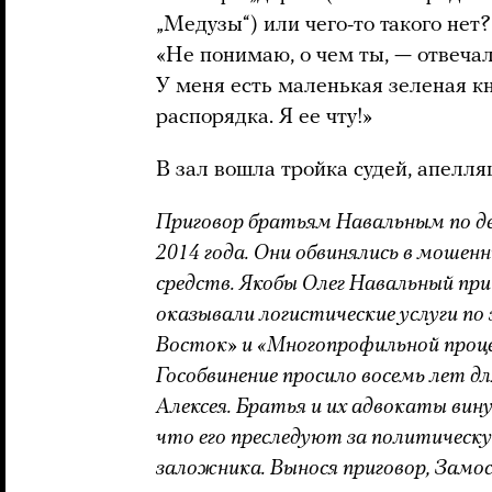
„Медузы“) или чего-то такого нет
«Не понимаю, о чем ты, — отвечал
У меня есть маленькая зеленая к
распорядка. Я ее чту!»
В зал вошла тройка судей, апелля
Приговор братьям Навальным по дел
2014 года. Они обвинялись в мошен
средств. Якобы Олег Навальный пр
оказывали логистические услуги по
Восток» и «Многопрофильной проце
Гособвинение просило восемь лет дл
Алексея. Братья и их адвокаты вин
что его преследуют за политическу
заложника. Вынося приговор, Замо