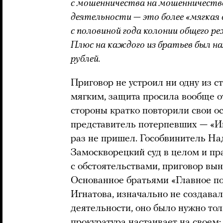
с мошенничества на мошенничеств
деятельности — это более «мягкая
с половиной года колонии общего р
Плюс на каждого из братьев был н
рублей.
Приговор не устроил ни одну из с
мягким, защита просила вообще о
стороны кратко повторили свои о
представитель потерпевших — «Ив
раз не пришел. Гособвинитель На
Замоскворецкий суд в целом и пр
с обстоятельствами, приговор вы
Основанное братьями «Главное по
Игнатова, изначально не создава
деятельности, оно было нужно то
прокуратура настаивает на своем: