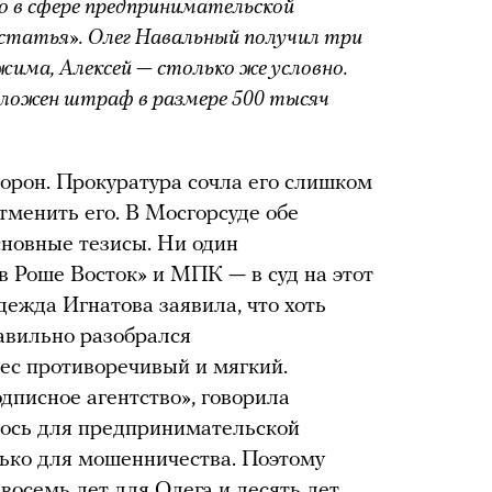
о в сфере предпринимательской
 статья». Олег Навальный получил три
ежима, Алексей — столько же условно.
аложен штраф в размере 500 тысяч
торон. Прокуратура сочла его слишком
тменить его. В Мосгорсуде обе
сновные тезисы. Ни один
 Роше Восток» и МПК — в суд на этот
дежда Игнатова заявила, что хоть
авильно разобрался
нес противоречивый и мягкий.
дписное агентство», говорила
лось для предпринимательской
лько для мошенничества. Поэтому
 восемь лет для Олега и десять лет