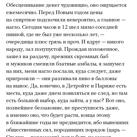
Обесценивание денег чудовищно, оно ощущается
ежемесячно. Перед Новым годом цены
на спиртное подскочили невероятно, а главное —
нагло. Сегодня часов в 12 шел мимо соседней
пивной, где не был уже несколько лет, —
очередища плюс грязь и проч. И вдруг — никого
народу, зал полупустой. Прождав положенное,
зашел на раздачу, прежних скромных баб
и мужиков сменили блатные амбалы, я зашумел
на них, меня нагло послали, куда следует, даже
пригрозили — они разливали пиво в баллоны
на вынос. Да, конечно, в Детройте и Париже есть
места, куда даже днем появляться не след, но там
есть большой выбор, куда зайти, а у нас? Вот оно,
полнейшее беззаконие, не преступность даже,
а именно оно, что будет расти, конца этому
в ближайшие годы не предвидится, ибо нынешних
общественных сил, породивших порядок (царь —