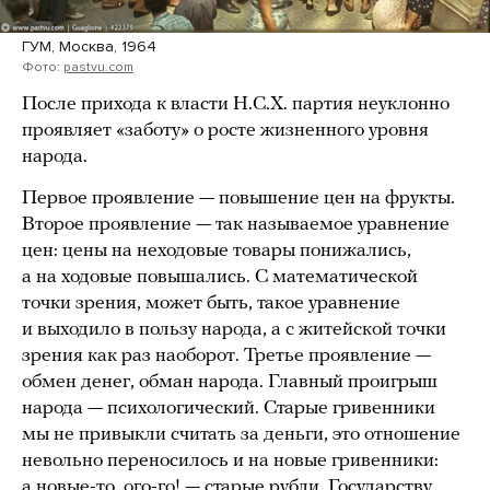
ГУМ, Москва, 1964
Фото:
pastvu.com
После прихода к власти Н.C.X. партия неуклонно
проявляет «заботу» о росте жизненного уровня
народа.
Первое проявление — повышение цен на фрукты.
Второе проявление — так называемое уравнение
цен: цены на неходовые товары понижались,
а на ходовые повышались. С математической
точки зрения, может быть, такое уравнение
и выходило в пользу народа, а с житейской точки
зрения как раз наоборот. Третье проявление —
обмен денег, обман народа. Главный проигрыш
народа — психологический. Старые гривенники
мы не привыкли считать за деньги, это отношение
невольно переносилось и на новые гривенники:
а новые-то, ого-го! — старые рубли. Государству