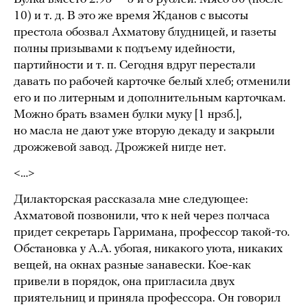
10) и т. д. В это же время Жданов с высоты
престола обозвал Ахматову блудницей, и газеты
полны призывами к подъему идейности,
партийности и т. п. Сегодня вдруг перестали
давать по рабочей карточке белый хлеб; отменили
его и по литерным и дополнительным карточкам.
Можно брать взамен булки муку [1 нрзб.],
но масла не дают уже вторую декаду и закрыли
дрожжевой завод. Дрожжей нигде нет.
<…>
Дилакторская рассказала мне следующее:
Ахматовой позвонили, что к ней через полчаса
придет секретарь Гарримана, профессор такой-то.
Обстановка у А.А. убогая, никакого уюта, никаких
вещей, на окнах разные занавески. Кое-как
привели в порядок, она пригласила двух
приятельниц и приняла профессора. Он говорил