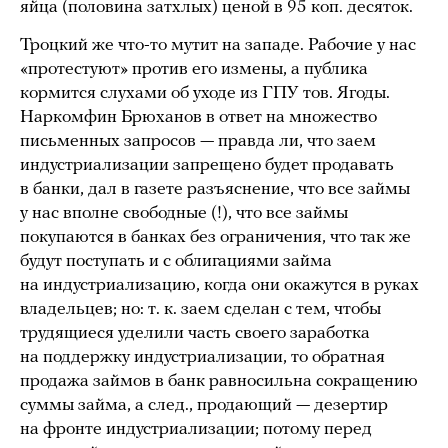
яйца (половина затхлых) ценой в 95 коп. десяток.
Троцкий же что-то мутит на западе. Рабочие у нас
«протестуют» против его измены, а публика
кормится слухами об уходе из ГПУ тов. Ягоды.
Наркомфин Брюханов в ответ на множество
письменных запросов — правда ли, что заем
индустриализации запрещено будет продавать
в банки, дал в газете разъяснение, что все займы
у нас вполне свободные (!), что все займы
покупаются в банках без ограничения, что так же
будут поступать и с облигациями займа
на индустриализацию, когда они окажутся в руках
владельцев; но: т. к. заем сделан с тем, чтобы
трудящиеся уделили часть своего заработка
на поддержку индустриализации, то обратная
продажа займов в банк равносильна сокращению
суммы займа, а след., продающий — дезертир
на фронте индустриализации; потому перед