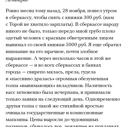
Ленинград
Ровно месяц тому назад, 28 ноября, пошел утром
в сберкассу, чтобы снять с книжки 300 руб. (нам
с Торой не хватило зарплаты). В сберкассе народу
никого не было, только передо мной грубо плохо
одетый человек с красным обветренным лицом
вынимал со своей книжки 5000 руб. Я еще обратил
внимание на его мрачное, почти злобное
выражение. А через несколько часов в этой же
сберкассе — и во всех сберкассах и банках
города — свирепо мялась, прела, гудела
и «пассивно дралась» огромная обезумевшая
толпа «вынимающих» вкладчиков. Наличность
касс мгновенно была исчерпана, и принимали
только заявки на следующий день. Одновременно
другая толпа с такой же стихийной яростью
очищала государственные и комиссионные
магазины. Цены выросли до чудовищных
размеров, сбывалось все, лежавшее на прилавках