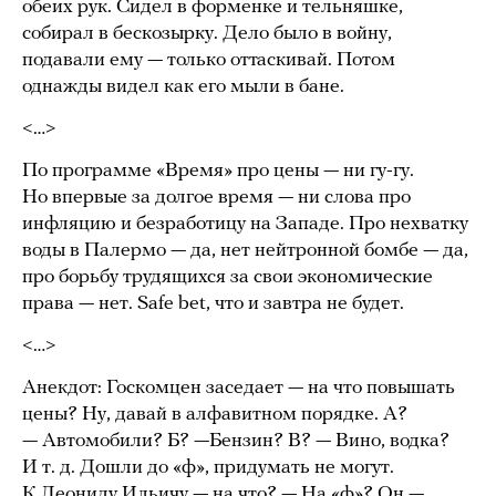
обеих рук. Сидел в форменке и тельняшке,
собирал в бескозырку. Дело было в войну,
подавали ему — только оттаскивай. Потом
однажды видел как его мыли в бане.
<…>
По программе «Время» про цены — ни гу-гу.
Но впервые за долгое время — ни слова про
инфляцию и безработицу на Западе. Про нехватку
воды в Палермо — да, нет нейтронной бомбе — да,
про борьбу трудящихся за свои экономические
права — нет. Safe bet, что и завтра не будет.
<…>
Анекдот: Госкомцен заседает — на что повышать
цены? Ну, давай в алфавитном порядке. А?
— Автомобили? Б? —Бензин? В? — Вино, водка?
И т. д. Дошли до «ф», придумать не могут.
К Леониду Ильичу — на что? — На «ф»? Он —