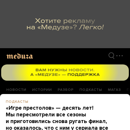
Перейти
к
материалам
НОВОСТИ
ИСТОРИИ
РАЗБОР
ПОДКАСТЫ
МАГАЗ
П
ПОДКАСТЫ
«Игре престолов» — десять лет!
Мы пересмотрели все сезоны
и приготовились снова ругать финал,
но оказалось, что с ним у сериала все