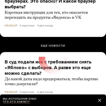
браузерах. Это опасно? И какой браузер
выбрать?
Короткая инструкция для тех, кто опасается
переходить на продукты «Яндекса» и VK
3 карточки
4 дня назад
РАЗБОР
ЕЩЕ НОВОСТИ
В суд подали иск с требованием снять
«Яблоко» с выборов. А разве это еще
можно сделать?
До какой даты надо продержаться, чтобы партию
точно допустили?
7 карточек
2 дня назад
РАЗБОР
МЫ ИСПОЛЬЗУЕМ КУКИ!
ЧТО ЭТО ЗНАЧИТ?