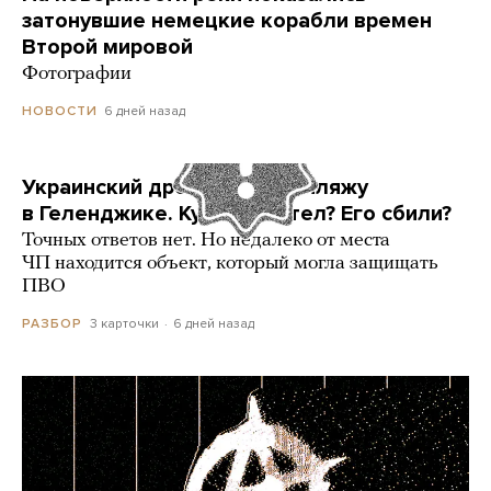
затонувшие немецкие корабли времен
Второй мировой
Фотографии
6 дней назад
НОВОСТИ
Украинский дрон попал по пляжу
в Геленджике. Куда он летел? Его сбили?
Точных ответов нет. Но недалеко от места
ЧП находится объект, который могла защищать
ПВО
3 карточки
6 дней назад
РАЗБОР