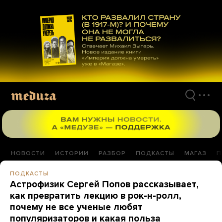
Перейти
к
материалам
НОВОСТИ
ИСТОРИИ
РАЗБОР
ПОДКАСТЫ
МАГАЗ
П
ПОДКАСТЫ
Астрофизик Сергей Попов рассказывает,
как превратить лекцию в рок-н-ролл,
почему не все ученые любят
популяризаторов и какая польза