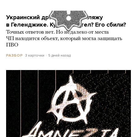
Украинский дрон попал по пляжу
в Геленджике. Куда он летел? Его сбили?
Точных ответов нет. Но недалеко от места
ЧП находится объект, который могла защищать
ПВО
3 карточки
5 дней назад
РАЗБОР