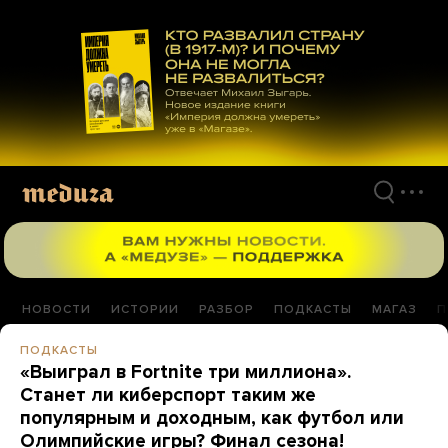
Перейти
к
материалам
НОВОСТИ
ИСТОРИИ
РАЗБОР
ПОДКАСТЫ
МАГАЗ
П
ПОДКАСТЫ
«Выиграл в Fortnite три миллиона».
Станет ли киберспорт таким же
популярным и доходным, как футбол или
Олимпийские игры? Финал сезона!