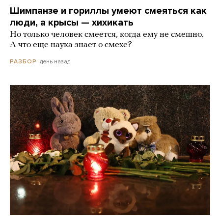
Шимпанзе и гориллы умеют смеяться как
люди, а крысы — хихикать
Но только человек смеется, когда ему не смешно.
А что еще наука знает о смехе?
день назад
РАЗБОР